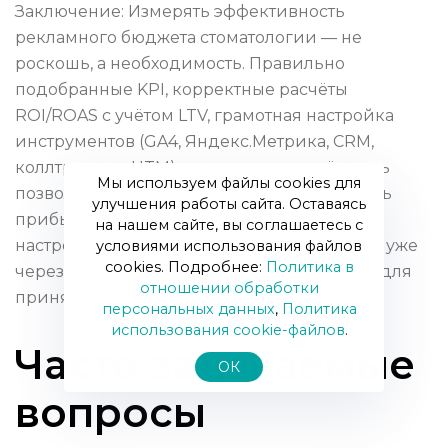
Заключение: Измерять эффективность
рекламного бюджета стоматологии — не
роскошь, а необходимость. Правильно
подобранные KPI, корректные расчёты
ROI/ROAS с учётом LTV, грамотная настройка
инструментов (GA4, Яндекс.Метрика, CRM,
коллтрекинг, UTM) и регулярная отчётность
Мы используем файлы cookies для
позволят минимизировать CPA и увеличить
улучшения работы сайта. Оставаясь
прибыль клиники. Начните с простого:
на нашем сайте, вы соглашаетесь с
настройте UTM и цели, подключите CRM, и уже
условиями использования файлов
cookies. Подробнее:
Политика в
через месяц у вас будут реальные данные для
отношении обработки
принятия решений.
персональных данных
,
Политика
использования сookie-файлов
.
Часто задаваемые
ОК
вопросы