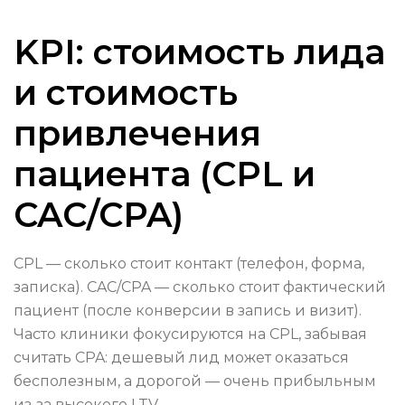
KPI: стоимость лида
и стоимость
привлечения
пациента (CPL и
CAC/CPA)
CPL — сколько стоит контакт (телефон, форма,
записка). CAC/CPA — сколько стоит фактический
пациент (после конверсии в запись и визит).
Часто клиники фокусируются на CPL, забывая
считать CPA: дешевый лид может оказаться
бесполезным, а дорогой — очень прибыльным
из‑за высокого LTV.