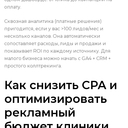
оплату.
Сквозная аналитика (платные решения)
пригодится, если у вас >100 лидов/мес и
несколько каналов. Она автоматически
сопоставляет расходы, лиды и продажи и
показывает ROI по каждому источнику. Для
малого бизнеса можно начать с GA4 + CRM +
простого коллтрекинга.
Как снизить CPA и
оптимизировать
рекламный
бюджет клиники