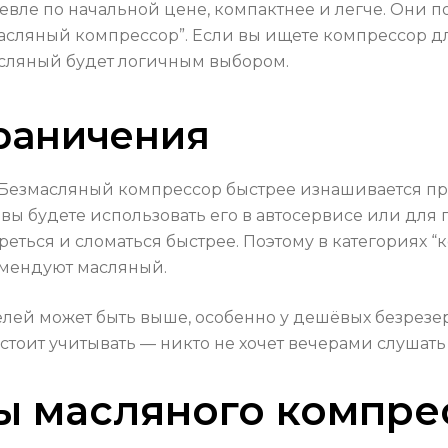
ле по начальной цене, компактнее и легче. Они п
асляный компрессор”. Если вы ищете компрессор д
асляный будет логичным выбором.
граничения
. Безмасляный компрессор быстрее изнашивается пр
вы будете использовать его в автосервисе или для 
ться и сломаться быстрее. Поэтому в категориях “
мендуют масляный.
лей может быть выше, особенно у дешёвых безрезер
 стоит учитывать — никто не хочет вечерами слушать
ы масляного компре