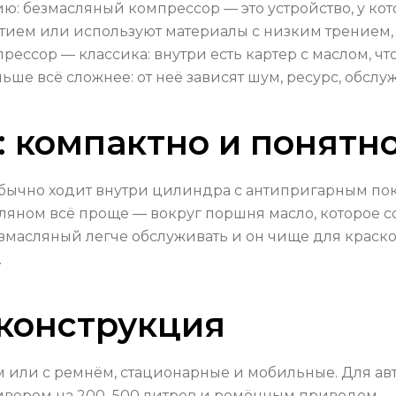
ю: безмасляный компрессор — это устройство, у ко
ием или используют материалы с низким трением, 
ссор — классика: внутри есть картер с маслом, чт
льше всё сложнее: от неё зависят шум, ресурс, обсл
: компактно и понятн
бычно ходит внутри цилиндра с антипригарным по
яном всё проще — вокруг поршня масло, которое со
змасляный легче обслуживать и он чище для краско
.
 конструкция
м или с ремнём, стационарные и мобильные. Для ав
ивером на 200–500 литров и ремённым приводом — 