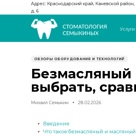
Skip
Skip
Адрес: Краснодарский край, Каневской район, с
links
to
д. 6
primary
navigation
Услуги
Skip
to
Author
Published
PUBLISHED
content
on:
IN:
ОБЗОРЫ ОБОРУДОВАНИЯ И ТЕХНОЛОГИЙ
Безмасляный 
выбрать, сра
Михаил Семыкин
28.02.2026
Введение
Что такое безмасляный и масляны