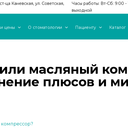
т-ца Каневская, ул. Советская,
Часы работы: Вт-Сб: 9:00 - 
выходной
 и цены
О стоматологии
Пациенту
Каталог
или масляный ком
внение плюсов и м
й компрессор?