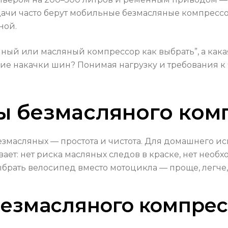
дачи часто берут мобильные безмасляные компрессо
ной.
ный или масляный компрессор как выбрать”, а какая
е накачки шин? Понимая нагрузку и требования к ч
ы безмасляного ком
езмасляных — простота и чистота. Для домашнего и
т: нет риска масляных следов в краске, нет необхо
выбрать велосипед вместо мотоцикла — проще, легче
езмасляного компрес