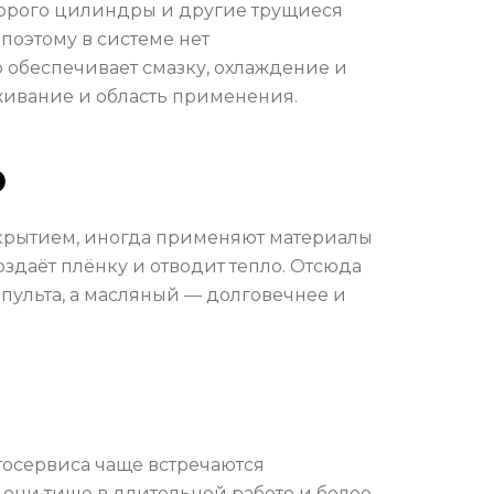
торого цилиндры и другие трущиеся
поэтому в системе нет
о обеспечивает смазку, охлаждение и
уживание и область применения.
о
крытием, иногда применяют материалы
здаёт плёнку и отводит тепло. Отсюда
пульта, а масляный — долговечнее и
тосервиса чаще встречаются
они тише в длительной работе и более