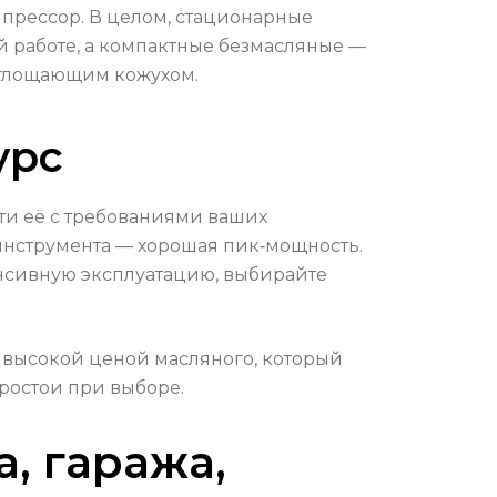
прессор. В целом, стационарные
работе, а компактные безмасляные —
оглощающим кожухом.
урс
ти её с требованиями ваших
инструмента — хорошая пик‑мощность.
енсивную эксплуатацию, выбирайте
 высокой ценой масляного, который
простои при выборе.
, гаража,