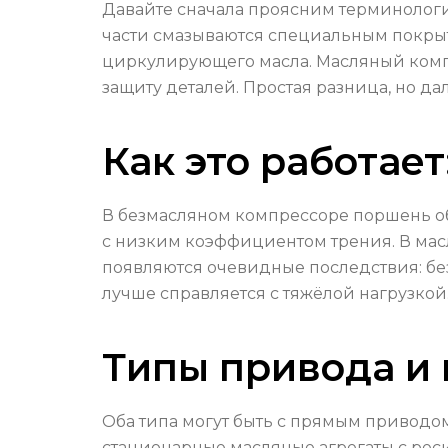
Давайте сначала проясним терминологи
части смазываются специальным покрыт
циркулирующего масла. Масляный компре
защиту деталей. Простая разница, но да
Как это работает
В безмасляном компрессоре поршень о
с низким коэффициентом трения. В масл
появляются очевидные последствия: бе
лучше справляется с тяжёлой нагрузкой
Типы привода и
Оба типа могут быть с прямым приводо
стационарные масляные агрегаты с рес