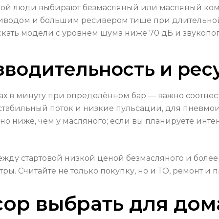
рой люди выбирают безмасляный или масляный ком
водом и большим ресивером тише при длительной 
искать модели с уровнем шума ниже 70 дБ и звукоп
водительность и рес
ах в минуту при определённом бар — важно соотнес
 стабильный поток и низкие пульсации, для пневмо
но ниже, чем у масляного; если вы планируете инт
ежду стартовой низкой ценой безмасляного и более
тры. Считайте не только покупку, но и ТО, ремонт и 
ор выбрать для дома