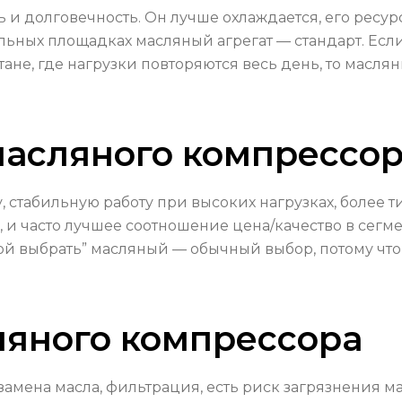
и долговечность. Он лучше охлаждается, его ресурс
льных площадках масляный агрегат — стандарт. Есл
ане, где нагрузки повторяются весь день, то масля
асляного компрессо
стабильную работу при высоких нагрузках, более ти
и часто лучшее соотношение цена/качество в сегм
й выбрать” масляный — обычный выбор, потому что
ляного компрессора
амена масла, фильтрация, есть риск загрязнения ма