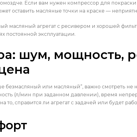
громоздче. Если вам нужен компрессор для покраск
жет оставить масляные точки на краске — неприят
нный масляный агрегат с ресивером и хорошей фильт
иях постоянной эксплуатации.
а: шум, мощность, р
цена
е безмасляный или масляный”, важно смотреть не н
ость (л/мин при заданном давлении), время непрер
на то, справится ли агрегат с задачей или будет раб
форт