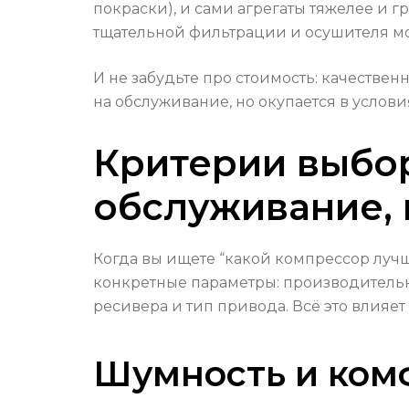
покраски), и сами агрегаты тяжелее и 
тщательной фильтрации и осушителя мо
И не забудьте про стоимость: качестве
на обслуживание, но окупается в услов
Критерии выбор
обслуживание, 
Когда вы ищете “какой компрессор лучш
конкретные параметры: производительн
ресивера и тип привода. Всё это влияет 
Шумность и ком