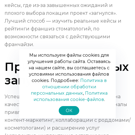
кейсы, где из‑за завышенных ожиданий и
плохого выбора локации проект «загнулся».
Лучший способ — изучить реальные кейсы и
рейтинги франшиз стоматологий, по
возможности связаться с действующими
франчайзи.
Мы используем файлы cookies для
улучшения работы сайта. Оставаясь
Примеры успешных
на нашем сайте, вы соглашаетесь с
условиями использования файлов
запусков
cookies. Подробнее:
Политика в
отношении обработки
персональных данных
,
Политика
Успешные франчайзи часто делают ставку на
использования сookie-файлов
.
качественный сервис, дополнительные каналы
ОК
привлечения пациентов (онлайн‑запись,
контент‑маркетинг, коллаборации с роддомами/
косметологами) и расширение услуг