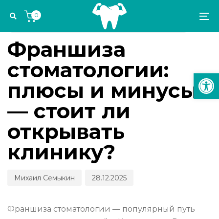
Skip
Skip
Author
Published
PUBLISHED
0
links
to
on:
IN:
To
УПРАВЛЕНИЕ СТОМАТОЛОГИЧЕСКОЙ ПРАКТИКОЙ
primary
na
navigation
Франшиза
Skip
стоматологии:
to
Откр
content
плюсы и минусы
— стоит ли
открывать
клинику?
Михаил Семыкин
28.12.2025
Франшиза стоматологии — популярный путь