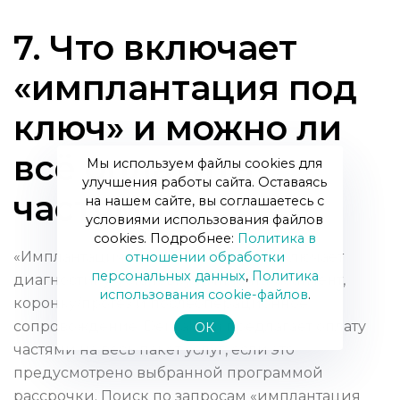
7. Что включает
«имплантация под
ключ» и можно ли
всё оплатить
Мы используем файлы cookies для
улучшения работы сайта. Оставаясь
частями?
на нашем сайте, вы соглашаетесь с
условиями использования файлов
cookies. Подробнее:
Политика в
«Имплантация под ключ» обычно включает
отношении обработки
персональных данных
,
Политика
диагностику, установку импланта, абатмент,
использования сookie-файлов
.
коронку/протез и послеоперационное
сопровождение. Dentalsem предлагает оплату
ОК
частями на весь пакет услуг, если это
предусмотрено выбранной программой
рассрочки. Поиск по запросам «имплантация