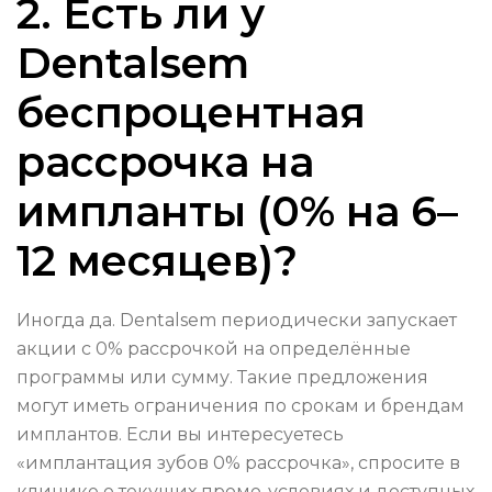
2. Есть ли у
Dentalsem
беспроцентная
рассрочка на
импланты (0% на 6–
12 месяцев)?
Иногда да. Dentalsem периодически запускает
акции с 0% рассрочкой на определённые
программы или сумму. Такие предложения
могут иметь ограничения по срокам и брендам
имплантов. Если вы интересуетесь
«имплантация зубов 0% рассрочка», спросите в
клинике о текущих промо-условиях и доступных