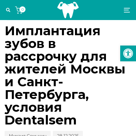
Skip
Skip
Author
Published
PUBLISHED
0
links
to
on:
IN:
To
СТОМАТОЛОГИЧЕСКИЕ КАНИКУЛЫ
primary
na
navigation
Имплантация
Skip
зубов в
to
Откр
content
рассрочку для
жителей Москвы
и Санкт-
Петербурга,
условия
Dentalsem
Михаил Семыкин
28.12.2025