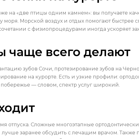
оже на «две птицы одним камнем»: вы получаете ка
у моря. Морской воздух и отдых помогают быстрее с
 сочетании с физиопроцедурами иногда ускоряет з
ы чаще всего делают
нтацию зубов Сочи, протезирование зубов на Черном
ирование на курорте. Есть и узкие профили: ортодо
 побережье — словом, спектр услуг широкий.
дходит
емя отпуска. Сложные многоэтапные ортодонтически
лучше заранее обсудить с лечащим врачом. Также 