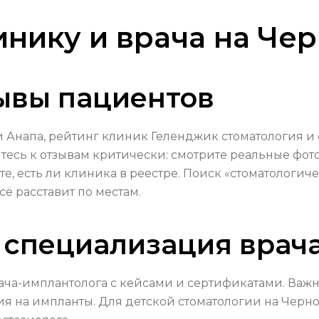
инику и врача на Че
зывы пациентов
и Анапа, рейтинг клиник Геленджик стоматология и
ситесь к отзывам критически: смотрите реальные фот
е, есть ли клиника в реестре. Поиск «стоматологич
ё расставит по местам.
 специализация врач
ача-имплантолога с кейсами и сертификатами. Важ
тия на импланты. Для детской стоматологии на Чер