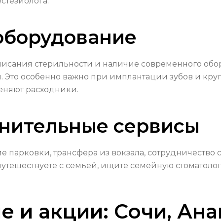
стезиолога.
 оборудование
писания стерильности и наличие современного об
. Это особенно важно при имплантации зубов и кру
меняют расходники.
лнительные сервисы
 парковки, трансфера из вокзала, сотрудничество 
путешествуете с семьей, ищите семейную стоматоло
е и акции: Сочи, Ана