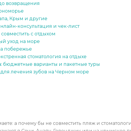
 до возвращения
ерноморье
апа, Крым и другие
онлайн-консультация и чек-лист
к совместить с отдыхом
й уход на море
на побережье
экстренная стоматология на отдыхе
а: бюджетные варианты и пакетные туры
 для лечения зубов на Черном море
аете: а почему бы не совместить пляж и стоматолог
езжают в Сочи, Анапу, Геленджик или на крымское 