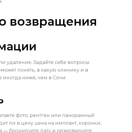
.
до возвращения
рмации
и удаление. Задайте себе вопросы:
может понять, в какую клинику и в
е иногда ниже, чем в Сочи.
ь
лаете фото, рентген или панорамный
ит ли в цену цена на имплант, коронки,
а — бронируете дату и резервируете