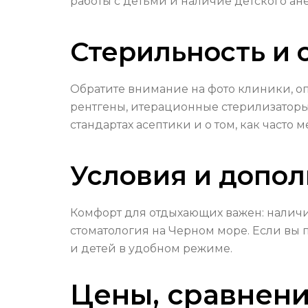
работы с детьми и наличие детского ане
Стерильность и
Обратите внимание на фото клиники, о
рентгены, итерационные стерилизаторы
стандартах асептики и о том, как часто 
Условия и допо
Комфорт для отдыхающих важен: наличие
стоматология на Черном море. Если вы 
и детей в удобном режиме.
Цены, сравнени