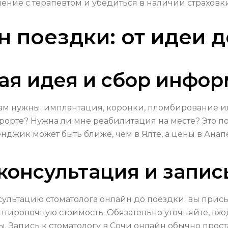
ение с терапевтом и убедиться в наличии страховки
 поездки: от идеи 
ая идея и сбор инфо
ам нужны: имплантация, коронки, пломбирование ил
урорте? Нужна ли мне реабилитация на месте? Это по
енджик может быть ближе, чем в Ялте, а цены в Анап
консультация и запис
льтацию стоматолога онлайн до поездки: вы присы
тировочную стоимость. Обязательно уточняйте, вход
 Запись к стоматологу в Сочи онлайн обычно прост