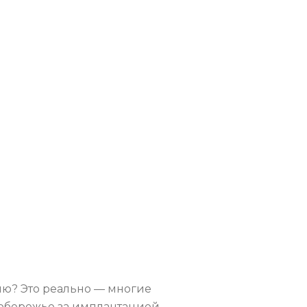
ию? Это реально — многие
побережье за имплантацией,