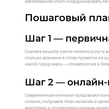
заболеваниях стоит координировать леч
Пошаговый план
Шаг 1 — первичн
Сначала решите, какие именно услуги в
сколько времени я готов провести на к
какой город ехать — стоматология в Гел
Шаг 2 — онлайн-
Современные клиники предлагают консу
снимок, получаете план лечения и ориен
анестезию и послеоперационные визиты.