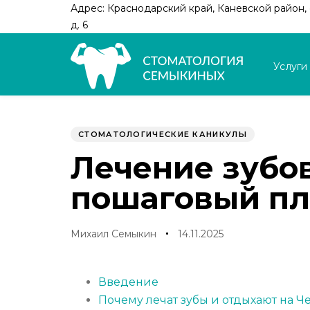
Skip
Skip
Адрес: Краснодарский край, Каневской район, с
links
to
д. 6
primary
navigation
Услуги
Skip
to
Author
Published
PUBLISHED
content
on:
IN:
СТОМАТОЛОГИЧЕСКИЕ КАНИКУЛЫ
Лечение зубов
пошаговый пл
Михаил Семыкин
14.11.2025
Введение
Почему лечат зубы и отдыхают на 