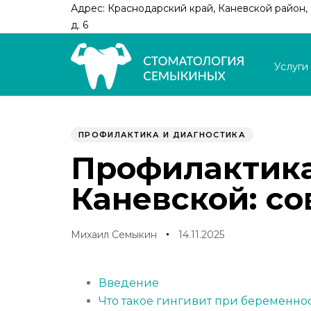
Skip
Skip
Адрес: Краснодарский край, Каневской район, с
links
to
д. 6
primary
navigation
Услуги
Skip
to
Author
Published
PUBLISHED
content
on:
IN:
ПРОФИЛАКТИКА И ДИАГНОСТИКА
Профилактика
Каневской: со
Михаил Семыкин
14.11.2025
Введение
Что такое гингивит при беременно