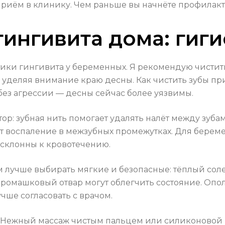
приём в клинику. Чем раньше вы начнёте профилакт
ингивита дома: гиги
ики гингивита у беременных. Я рекомендую чисти
м, уделяя внимание краю десны. Как чистить зубы 
без агрессии — десны сейчас более уязвимы.
ор: зубная нить помогает удалять налёт между зубам
т воспаление в межзубных промежутках. Для береме
 склонны к кровотечению.
учше выбирать мягкие и безопасные: тёплый солев
й ромашковый отвар могут облегчить состояние. Оп
учше согласовать с врачом.
. Нежный массаж чистым пальцем или силиконовой