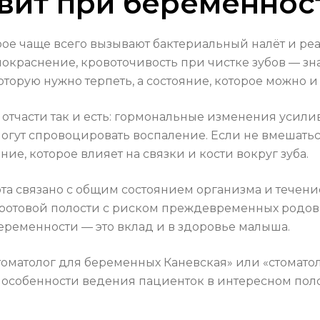
ивит при беременнос
рое чаще всего вызывают бактериальный налёт и ре
, покраснение, кровоточивость при чистке зубов —
 которую нужно терпеть, а состояние, которое можно 
 — отчасти так и есть: гормональные изменения уси
могут спровоцировать воспаление. Если не вмешатьс
ие, которое влияет на связки и кости вокруг зуба.
 рта связано с общим состоянием организма и тече
 ротовой полости с риском преждевременных родов
еременности — это вклад и в здоровье малыша.
томатолог для беременных Каневская» или «стомато
 особенности ведения пациенток в интересном по