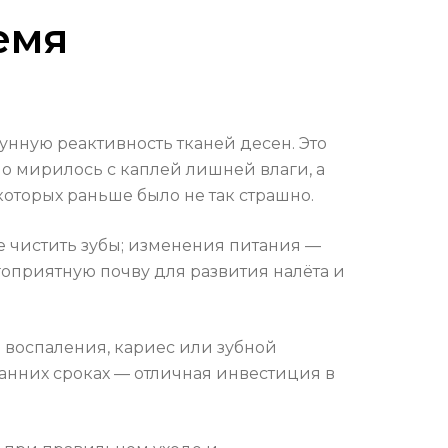
емя
унную реактивность тканей десен. Это
но мирилось с каплей лишней влаги, а
которых раньше было не так страшно.
же чистить зубы; изменения питания —
гоприятную почву для развития налёта и
 воспаления, кариес или зубной
ранних сроках — отличная инвестиция в