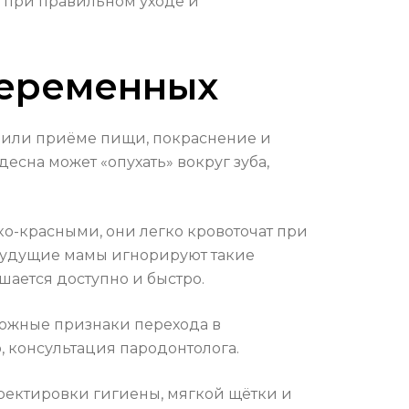
 при правильном уходе и
беременных
ке или приёме пищи, покраснение и
есна может «опухать» вокруг зуба,
ко-красными, они легко кровоточат при
е будущие мамы игнорируют такие
шается доступно и быстро.
вожные признаки перехода в
о, консультация пародонтолога.
ректировки гигиены, мягкой щётки и