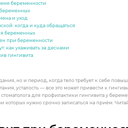
ремя беременности
 беременных
иена и уход
кой: когда и куда обращаться
ля беременных
сен при беременности
: как ухаживать за деснами
тив гингивита
ния, но и период, когда тело требует к себе повы
тания, усталость — все это может привести к гингиви
стоматолога для профилактики гингивита у беремен
ри которых нужно срочно записаться на приём. Чит