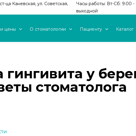
т-ца Каневская, ул. Советская,
Часы работы: Вт-Сб: 9:00 - 
выходной
 и цены
О стоматологии
Пациенту
Каталог
 гингивита у бере
веты стоматолога
сти