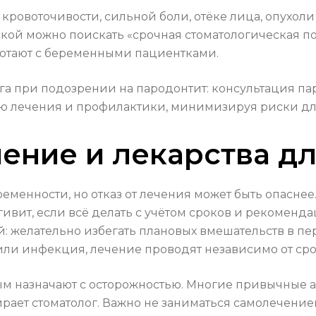
кровоточивости, сильной боли, отёке лица, опухол
ской можно поискать «срочная стоматологическая 
ботают с беременными пациентками.
а при подозрении на пародонтит: консультация па
ию лечения и профилактики, минимизируя риски для
ение и лекарства д
еменности, но отказ от лечения может быть опаснее
гивит, если всё делать с учётом сроков и рекоменда
: желательно избегать плановых вмешательств в пе
 или инфекция, лечение проводят независимо от сро
 назначают с осторожностью. Многие привычные а
рает стоматолог. Важно не заниматься самолечение