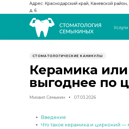
Skip
Skip
Адрес: Краснодарский край, Каневской район, с
links
to
д. 6
primary
navigation
Услуги
Skip
to
Author
Published
PUBLISHED
content
on:
IN:
СТОМАТОЛОГИЧЕСКИЕ КАНИКУЛЫ
Керамика или 
выгоднее по ц
Михаил Семыкин
07.03.2026
Введение
Что такое керамика и цирконий —