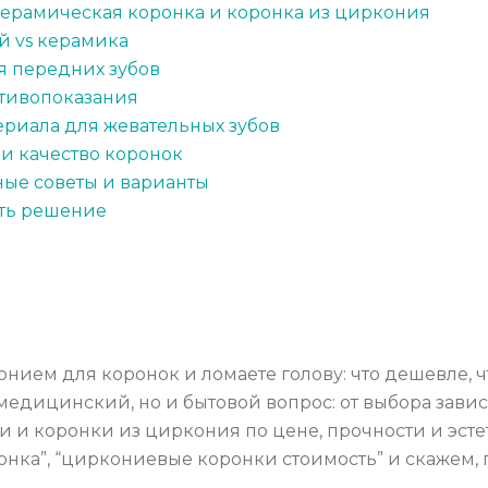
 керамическая коронка и коронка из циркония
й vs керамика
ля передних зубов
отивопоказания
ериала для жевательных зубов
и качество коронок
ные советы и варианты
ять решение
ием для коронок и ломаете голову: что дешевле, ч
едицинский, но и бытовой вопрос: от выбора зависит
 и коронки из циркония по цене, прочности и эсте
онка”, “циркониевые коронки стоимость” и скажем,