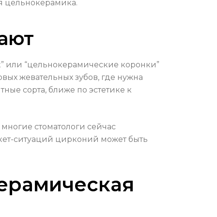
я цельнокерамика.
чают
x” или “цельнокерамические коронки”
овых жевательных зубов, где нужна
ные сорта, ближе по эстетике к
 многие стоматологи сейчас
кет-ситуаций цирконий может быть
керамическая