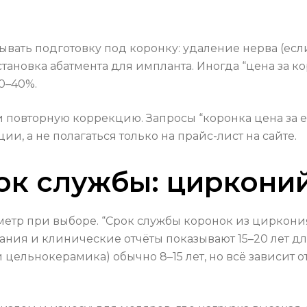
тывать подготовку под коронку: удаление нерва (ес
ановка абатмента для импланта. Иногда “цена за ко
10–40%.
и повторную коррекцию. Запросы “коронка цена за 
и, а не полагаться только на прайс-лист на сайте.
ок службы: цирконий
тр при выборе. “Срок службы коронок из циркония”
ания и клинические отчёты показывают 15–20 лет д
цельнокерамика) обычно 8–15 лет, но всё зависит от