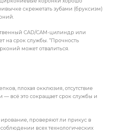
я, циркониевые коронки хорошо
привычке скрежетать зубами (бруксизм)
оний.
ачественный CAD/CAM-цилиндр или
т на срок службы. “Прочность
рконий может отвалиться.
епков, плохая окклюзия, отсутствие
 — всё это сокращает срок службы и
нирование, проверяют ли прикус в
 соблюдении всех технологических