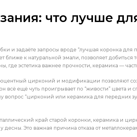
азания: что лучше д
бки и задаёте запросы вроде “лучшая коронка для п
вет ближе к натуральной эмали, позволяет добиться
ны, где эстетика важнее прочности, керамика — час
слюцентный цирконий и модификации позволяют соз
 он всё ещё чуть проигрывает по “живости” цвета и
ому вопрос “цирконий или керамика для передних 
 металлический край старой коронки, керамика и ц
у десны. Это важная причина отказа от металлокер