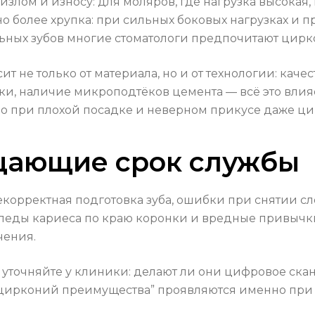
излом и износу: для моляров, где нагрузка высока
но более хрупка: при сильных боковых нагрузках и 
льных зубов многие стоматологи предпочитают цирк
сит не только от материала, но и от технологии: к
ки, наличие микроподтёков цемента — всё это влияе
о при плохой посадке и неверном прикусе даже ци
щающие срок службы
екорректная подготовка зуба, ошибки при снятии сл
леды кариеса по краю коронки и вредные привычки
чения.
 уточняйте у клиники: делают ли они цифровое ска
о “цирконий преимущества” проявляются именно при