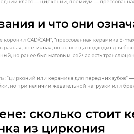
средний класс — цирконий, премиум — прессованна
ания и что они озна
е коронки CAD/CAM”, “прессованная керамика E-ma
рачная, эстетичная, но не всегда подходит для бок
й, но ранее был матовым; сейчас есть транслюцент
ы: “цирконий или керамика для передних зубов” —
ки, но при наличии жевательной нагрузки или бре
ене: сколько стоит 
нка из циркония