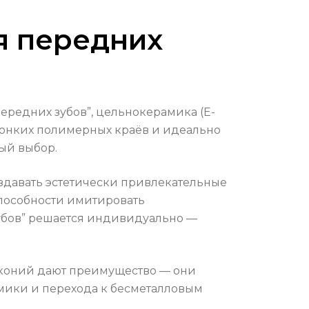
ля передних
ередних зубов”, цельнокерамика (E-
 тонких полимерных краёв и идеально
тый выбор.
давать эстетически привлекательные
 способности имитировать
зубов” решается индивидуально —
ирконий дают преимущество — они
амики и перехода к бесметалловым