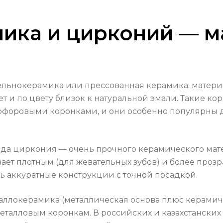
мика и цирконий — 
льнокерамика или прессованная керамика: материа
вет и по цвету близок к натуральной эмали. Такие ко
рфоровыми коронками, и они особенно популярны 
да циркония — очень прочного керамического мате
ет плотным (для жевательных зубов) и более проз
ь аккуратные конструкции с точной посадкой.
таллокерамика (металлическая основа плюс керами
сметалловым коронкам. В российских и казахстанских