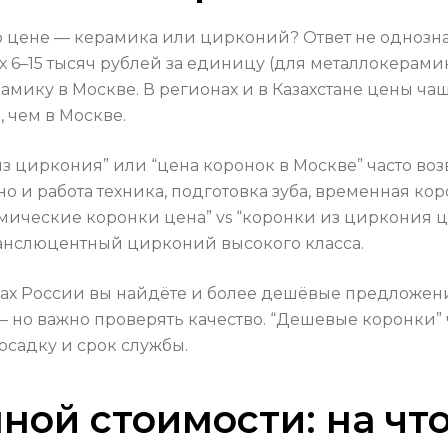
о цене — керамика или цирконий? Ответ не однозна
 6–15 тысяч рублей за единицу (для металлокерами
мику в Москве. В регионах и в Казахстане цены ча
 чем в Москве.
из циркония” или “цена коронок в Москве” часто во
 но и работа техника, подготовка зуба, временная 
амические коронки цена” vs “коронки из циркония 
ранслюцентный цирконий высокого класса.
ах России вы найдёте и более дешёвые предложения
 но важно проверять качество. “Дешевые коронки” 
посадку и срок службы.
ной стоимости: на чт