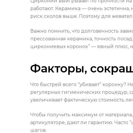
Цирконий выигрывает по прочности на 
работают. Керамика — очень эстетична, 
риск сколов выше. Поэтому для жевате
Важно помнить, что долговечность зави
прессованная керамика, точность посад
циркониевых коронок” — явный плюс, н
Факторы, сокра
Что быстрей всего “убивает” коронку? Н
регулярных гигиенических процедур, с
увеличивает фактическую стоимость ле
Чтобы получить максимум от материала,
артикуляторе, дают ли гарантию. Част
шагов.