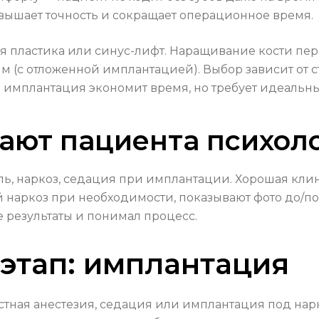
вышает точность и сокращает операционное время.
ная пластика или синус-лифт. Наращивание кости п
ым (с отложенной имплантацией). Выбор зависит от
имплантация экономит время, но требует идеальны
ают пациента психол
 боль, наркоз, седация при имплантации. Хорошая к
 наркоз при необходимости, показывают фото до/п
 результаты и понимал процесс.
этап: имплантация
тная анестезия, седация или имплантация под нарк