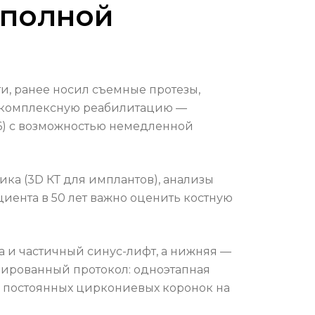
 полной
и, ранее носил съемные протезы,
м комплексную реабилитацию —
n-6) с возможностью немедленной
ика (3D КТ для имплантов), анализы
ациента в 50 лет важно оценить костную
а и частичный синус-лифт, а нижняя —
ированный протокол: одноэтапная
 постоянных циркониевых коронок на