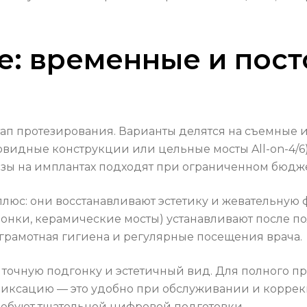
е: временные и пос
тап протезирования. Варианты делятся на съемные 
овидные конструкции или цельные мосты All-on-4/
езы на имплантах подходят при ограниченном бюдже
люс: они восстанавливают эстетику и жевательную
онки, керамические мосты) устанавливают после п
а грамотная гигиена и регулярные посещения врача.
очную подгонку и эстетичный вид. Для полного про
фиксацию — это удобно при обслуживании и коррек
ребуют тщательной цифровой подготовки.