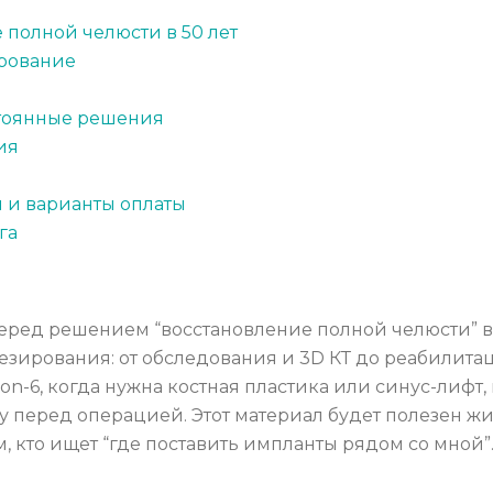
 полной челюсти в 50 лет
ирование
стоянные решения
ия
 и варианты оплаты
га
перед решением “восстановление полной челюсти” в 
езирования: от обследования и 3D КТ до реабилитац
l-on-6, когда нужна костная пластика или синус-лиф
 перед операцией. Этот материал будет полезен жит
м, кто ищет “где поставить импланты рядом со мной”