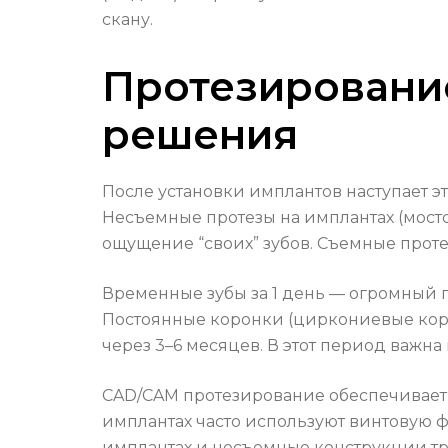
скану.
Протезировани
решения
После установки имплантов наступает э
Несъемные протезы на имплантах (мост
ощущение “своих” зубов. Съемные прот
Временные зубы за 1 день — огромный п
Постоянные коронки (циркониевые кор
через 3–6 месяцев. В этот период важн
CAD/CAM протезирование обеспечивает т
имплантах часто используют винтовую 
имплантах и несъемные конструкции т