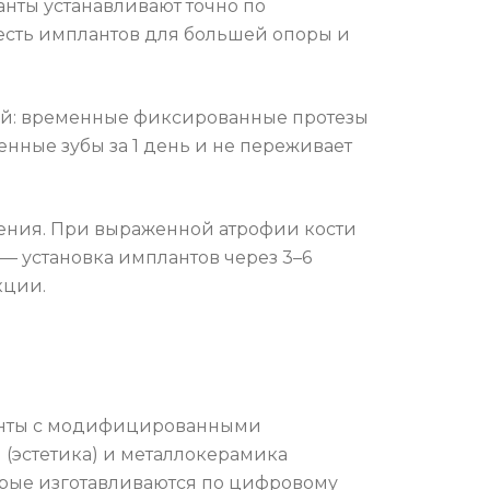
нты устанавливают точно по
 шесть имплантов для большей опоры и
ной: временные фиксированные протезы
енные зубы за 1 день и не переживает
ления. При выраженной атрофии кости
— установка имплантов через 3–6
кции.
ланты с модифицированными
(эстетика) и металлокерамика
орые изготавливаются по цифровому