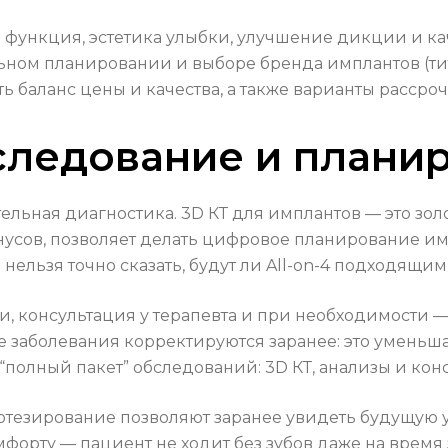
я функция, эстетика улыбки, улучшение дикции и к
льном планировании и выборе бренда имплантов (
баланс цены и качества, а также варианты рассроч
следование и плани
ьная диагностика. 3D КТ для имплантов — это золо
инусов, позволяет делать цифровое планирование
ельзя точно сказать, будут ли All-on-4 подходящими
, консультация у терапевта и при необходимости —
е заболевания корректируются заранее: это уменьш
полный пакет” обследований: 3D КТ, анализы и конс
езирование позволяют заранее увидеть будущую у
омфорту — пациент не ходит без зубов даже на врем