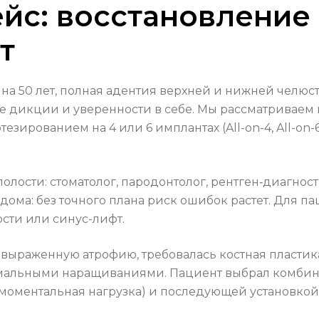
йс: восстановление
т
а 50 лет, полная адентия верхней и нижней челюст
е дикции и уверенности в себе. Мы рассматривае
езированием на 4 или 6 имплантах (All-on-4, All-o
лости: стоматолог, пародонтолог, рентген‑диагност
 дома: без точного плана риск ошибок растет. Для п
ости или синус-лифт.
 выраженную атрофию, требовалась костная пластик
имальными наращиваниями. Пациент выбрал комбин
моментальная нагрузка) и последующей установкой