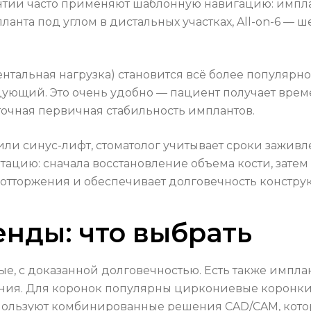
нтии часто применяют шаблонную навигацию: импла
ланта под углом в дистальных участках, All-on-6 —
нтальная нагрузка) становится всё более популяр
едующий. Это очень удобно — пациент получает врем
аточная первичная стабильность имплантов.
или синус-лифт, стоматолог учитывает сроки зажив
цию: сначала восстановление объема кости, затем 
 отторжения и обеспечивает долговечность констру
нды: что выбрать
ые, с доказанной долговечностью. Есть также имп
ия. Для коронок популярны циркониевые коронки 
спользуют комбинированные решения CAD/CAM, кот