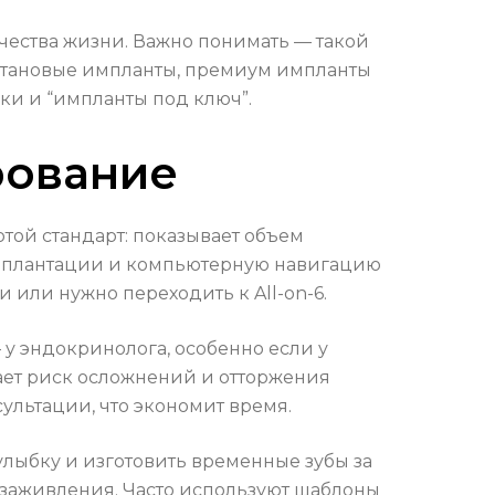
ачества жизни. Важно понимать — такой
титановые импланты, премиум импланты
ки и “импланты под ключ”.
рование
той стандарт: показывает объем
 имплантации и компьютерную навигацию
 или нужно переходить к All-on-6.
 у эндокринолога, особенно если у
ает риск осложнений и отторжения
ультации, что экономит время.
лыбку и изготовить временные зубы за
я заживления. Часто используют шаблоны