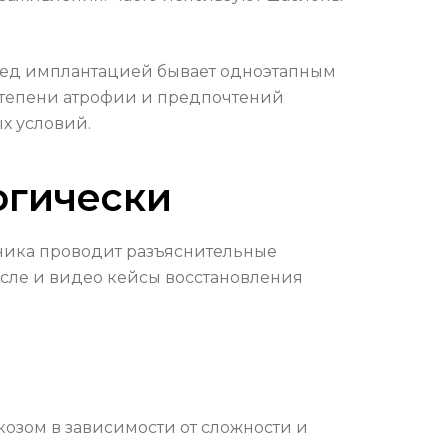
еред имплантацией бывает одноэтапным
 степени атрофии и предпочтений
х условий.
огически
линика проводит разъяснительные
осле и видео кейсы восстановления
озом в зависимости от сложности и