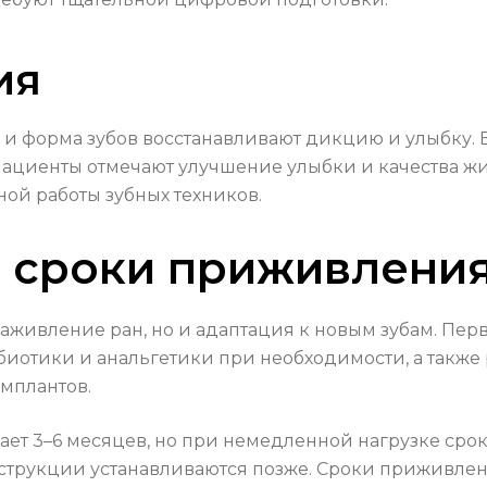
ия
и форма зубов восстанавливают дикцию и улыбку. В
 пациенты отмечают улучшение улыбки и качества ж
ой работы зубных техников.
и сроки приживлени
аживление ран, но и адаптация к новым зубам. Пер
ибиотики и анальгетики при необходимости, а также
мплантов.
т 3–6 месяцев, но при немедленной нагрузке сро
нструкции устанавливаются позже. Сроки приживлени