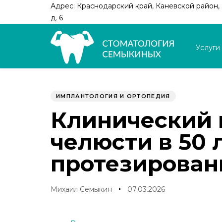
Skip
Skip
Адрес: Краснодарский край, Каневской район, с
links
to
д. 6
primary
navigation
Услуги
Skip
to
Author
Published
PUBLISHED
content
on:
IN:
ИМПЛАНТОЛОГИЯ И ОРТОПЕДИЯ
Клинический 
челюсти в 50 
протезирован
Михаил Семыкин
07.03.2026