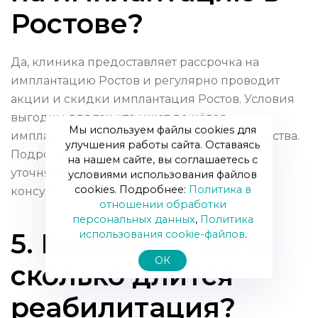
Ростове?
Да, клиника предоставляет рассрочка на
имплантацию Ростов и регулярно проводит
акции и скидки имплантация Ростов. Условия
выгодны для тех, кто ищет дешёвая
Мы используем файлы cookies для
имплантация зубов Ростов без потери качества.
улучшения работы сайта. Оставаясь
Подробности и актуальные предложения
на нашем сайте, вы соглашаетесь с
уточняйте по телефону или на бесплатной
условиями использования файлов
cookies. Подробнее:
Политика в
консультации.
отношении обработки
персональных данных
,
Политика
5. Больно ли это и
использования сookie-файлов
.
ОК
сколько длится
реабилитация?