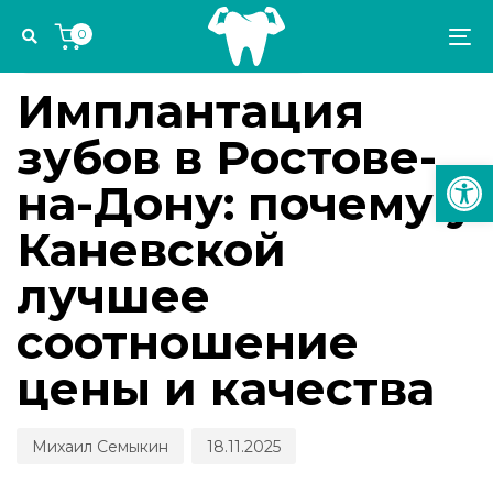
Skip
Skip
Author
Published
PUBLISHED
0
links
to
on:
IN:
To
СТОМАТОЛОГИЧЕСКИЕ КАНИКУЛЫ
primary
na
navigation
Имплантация
Skip
зубов в Ростове-
to
Откр
content
на-Дону: почему у
Каневской
лучшее
соотношение
цены и качества
Михаил Семыкин
18.11.2025