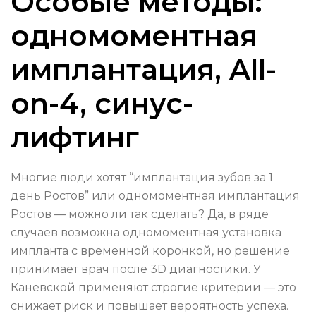
Особые методы:
одномоментная
имплантация, All-
on-4, синус-
лифтинг
Многие люди хотят “имплантация зубов за 1
день Ростов” или одномоментная имплантация
Ростов — можно ли так сделать? Да, в ряде
случаев возможна одномоментная установка
импланта с временной коронкой, но решение
принимает врач после 3D диагностики. У
Каневской применяют строгие критерии — это
снижает риск и повышает вероятность успеха.