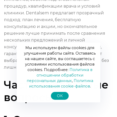
процедур, квалификации врача и условий
клиники. Dentalsem предлагает прозрачный
подход: план лечения, бесплатную
консультацию и акции, но окончательное
решение лучше принимать после сравнения
нескольких предложений и личной
консультации. Спросите про полный прайс,
Мы используем файлы cookies для
улучшения работы сайта. Оставаясь
гарантию и варианты оплаты — это поможет
на нашем сайте, вы соглашаетесь с
выбрать оптимальный путь к новой улыбке без
условиями использования файлов
лишних сюрпризов.
cookies. Подробнее:
Политика в
отношении обработки
персональных данных
,
Политика
Часто задаваемые
использования сookie-файлов
.
вопросы
ОК