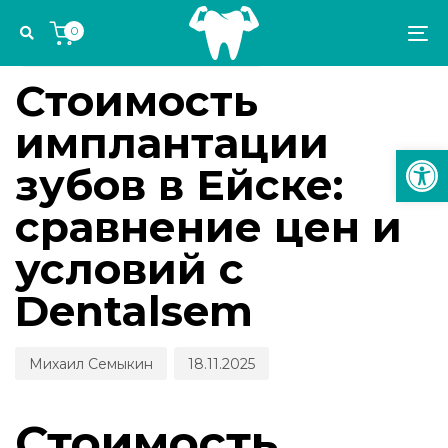
Skip
Skip
Author
Published
PUBLISHED
0
links
to
on:
IN:
To
ИМПЛАНТОЛОГИЯ И ОРТОПЕДИЯ
primary
na
navigation
Стоимость
Skip
имплантации
to
Откр
content
зубов в Ейске:
сравнение цен и
условий с
Dentalsem
Михаил Семыкин
18.11.2025
Стоимость