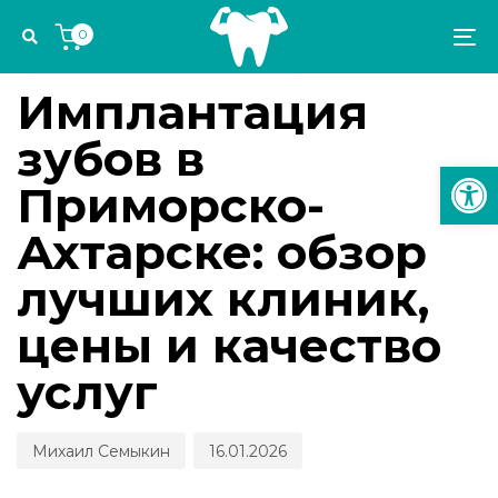
Skip
Skip
Author
Published
PUBLISHED
0
links
to
on:
IN:
To
СТОМАТОЛОГИЧЕСКИЕ КАНИКУЛЫ
primary
na
navigation
Имплантация
Skip
зубов в
to
Откр
content
Приморско-
Ахтарске: обзор
лучших клиник,
цены и качество
услуг
Михаил Семыкин
16.01.2026