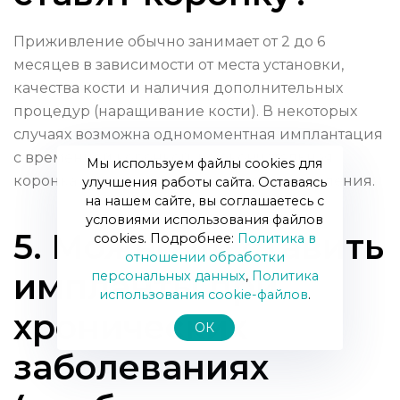
Приживление обычно занимает от 2 до 6
месяцев в зависимости от места установки,
качества кости и наличия дополнительных
процедур (наращивание кости). В некоторых
случаях возможна одномоментная имплантация
с временной коронкой, но окончательная
Мы используем файлы cookies для
коронка ставится после полного приживления.
улучшения работы сайта. Оставаясь
на нашем сайте, вы соглашаетесь с
условиями использования файлов
5. Можно ли ставить
cookies. Подробнее:
Политика в
отношении обработки
импланты при
персональных данных
,
Политика
использования сookie-файлов
.
хронических
ОК
заболеваниях