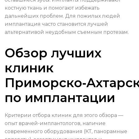
костную ткань и помогают избежать
дальнейших проблем. Для пожилых людей
имплантация часто становится лучшей
альтернативой неудобным съемным протезам.
Обзор лучших
клиник
Приморско‑Ахтарс
по имплантации
Критерии отбора клиник для этого обзора —
опыт врачей-имплантологов, наличие
современного оборудования (КТ, панорамные