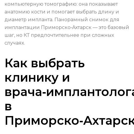
компьютерную томографию: она показывает
анатомию кости и помогает выбрать длину и
диаметр импланта. Панорамный снимок для
имплантации Приморско‑Ахтарск — это базовый
шаг, но КТ предпочтительнее при сложных
случаях.
Как выбрать
клинику и
врача‑имплантолог
в
Приморско‑Ахтарс