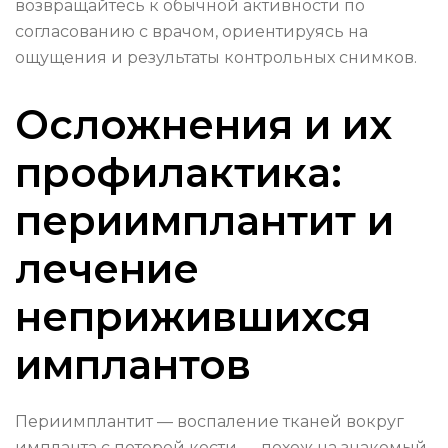
возвращайтесь к обычной активности по
согласованию с врачом, ориентируясь на
ощущения и результаты контрольных снимков.
Осложнения и их
профилактика:
периимплантит и
лечение
неприжившихся
имплантов
Периимплантит — воспаление тканей вокруг
импланта с потерей кости — похож на знакомый