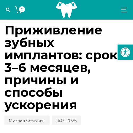
Skip
Skip
Author
Published
PUBLISHED
0
links
to
on:
IN:
To
ИМПЛАНТОЛОГИЯ И ОРТОПЕДИЯ
primary
na
navigation
Приживление
Skip
зубных
to
Откр
content
имплантов: сроки
3–6 месяцев,
причины и
способы
ускорения
Михаил Семыкин
16.01.2026