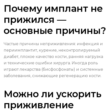
Почему имплант не
прижился —
основные причины?
Частые причины неприживления: инфекция и
периимплантит, курение, неконтролируемый
диабет, плохое качество кости, ранняя нагрузка
и технические ошибки хирурга. Иногда роль
играют лекарства (бисфосфонаты) и системные
заболевания, снижающие регенерацию кости.
Можно ли ускорить
приживление