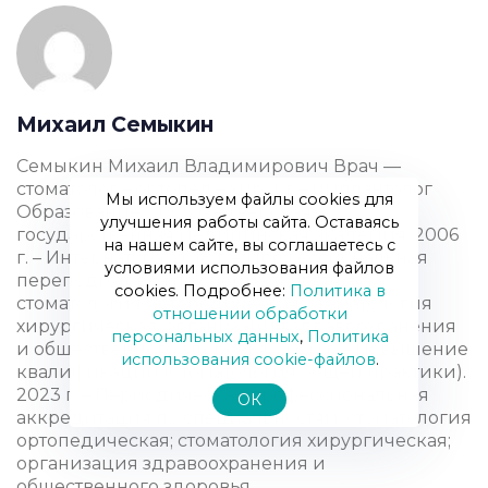
Михаил Семыкин
Семыкин Михаил Владимирович Врач —
стоматолог – ортопед – хирург – имплантолог
Мы используем файлы cookies для
Образование: 2005 г. – Тверская
улучшения работы сайта. Оставаясь
государственная медицинская академия. 2006
на нашем сайте, вы соглашаетесь с
г. – Интернатура. 2018 г. – Профессиональная
условиями использования файлов
переподготовка по специальностям:
cookies. Подробнее:
Политика в
стоматология ортопедическая; стоматология
отношении обработки
хирургическая; организация здравоохранения
персональных данных
,
Политика
и общественного здоровья. 2020 г. – Повышение
использования сookie-файлов
.
квалификации (Стоматология общей практики).
2023 г. – Периодическая профессиональная
ОК
аккредитация по специальностям: стоматология
ортопедическая; стоматология хирургическая;
организация здравоохранения и
общественного здоровья.