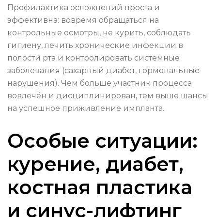
Профилактика осложнений проста и
эффективна: вовремя обращаться на
контрольные осмотры, не курить, соблюдать
гигиену, лечить хронические инфекции в
полости рта и контролировать системные
заболевания (сахарный диабет, гормональные
нарушения). Чем больше участник процесса
вовлечён и дисциплинирован, тем выше шансы
на успешное приживление импланта.
Особые ситуации:
курение, диабет,
костная пластика
и синус-лифтинг