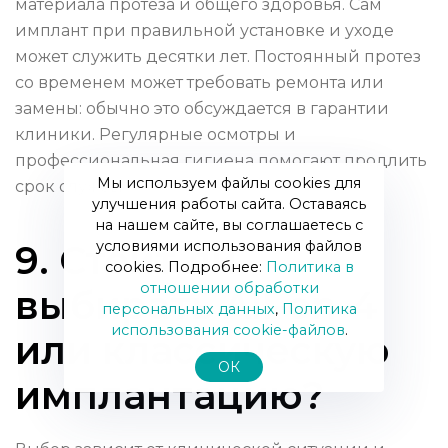
материала протеза и общего здоровья. Сам
имплант при правильной установке и уходе
может служить десятки лет. Постоянный протез
со временем может требовать ремонта или
замены: обычно это обсуждается в гарантии
клиники. Регулярные осмотры и
профессиональная гигиена помогают продлить
Мы используем файлы cookies для
срок службы.
улучшения работы сайта. Оставаясь
на нашем сайте, вы соглашаетесь с
условиями использования файлов
9. Стоит ли
cookies. Подробнее:
Политика в
отношении обработки
выбирать All-on-4
персональных данных
,
Политика
использования сookie-файлов
.
или классическую
ОК
имплантацию?