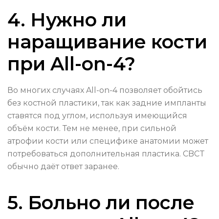
4. Нужно ли
наращивание кости
при All-on-4?
Во многих случаях All-on-4 позволяет обойтись
без костной пластики, так как задние импланты
ставятся под углом, используя имеющийся
объём кости. Тем не менее, при сильной
атрофии кости или специфике анатомии может
потребоваться дополнительная пластика. CBCT
обычно даёт ответ заранее.
5. Больно ли после