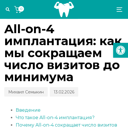
Skip
Skip
Author
Published
PUBLISHED
0
links
to
on:
IN:
To
СТОМАТОЛОГИЧЕСКИЕ КАНИКУЛЫ
primary
na
navigation
All-on-4
Skip
имплантация: как
to
Откр
content
мы сокращаем
число визитов до
минимума
Михаил Семыкин
13.02.2026
Введение
Что такое All-on-4 имплантация?
Почему All-on-4 сокращает число визитов