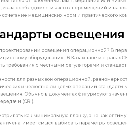
чное тепло от галогенных ламп, мерцание или низки
, из‑за необходимости частых перемещений и налож
 сочетание медицинских норм и практического ко
тандарты освещения
 проектировании освещения операционной? В перву
инскому оборудованию. В Казахстане и странах СН
ять требования с местными регуляторами и стандар
ности для разных зон операционной, равномерност
гических и челюстно-лицевых операций стандарты м
 освещения. Обычно в документах фигурируют значе
редачи (CRI).
тривать как минимальную планку, а не как оптимум
раничена, имеет смысл выбирать параметры освещ