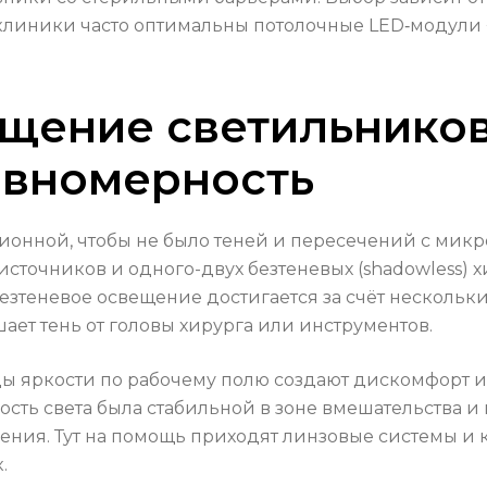
 клиники часто оптимальны потолочные LED‑модул
щение светильников
авномерность
ционной, чтобы не было теней и пересечений с ми
сточников и одного-двух безтеневых (shadowless) 
зтеневое освещение достигается за счёт нескольки
ет тень от головы хирурга или инструментов.
ды яркости по рабочему полю создают дискомфорт и
сть света была стабильной в зоне вмешательства и
ения. Тут на помощь приходят линзовые системы и 
.