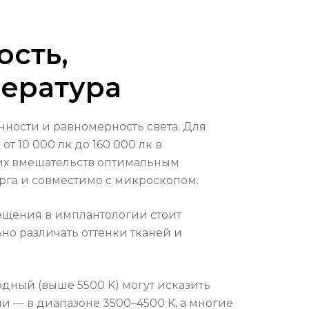
ость,
пература
нности и равномерность света. Для
 10 000 лк до 160 000 лк в
ких вмешательств оптимальным
урга и совместимо с микроскопом.
ещения в имплантологии стоит
но различать оттенки тканей и
одный (выше 5500 K) могут исказить
и — в диапазоне 3500–4500 K, а многие