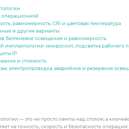
нтологии
я операционной
сть, равномерность, CRI и цветовая температура
енные и другие варианты
в: безтеневое освещение и равномерность
й имплантологии: микроскоп, подсветка рабочего 
щиты IP
ивание и стоимость
аж: электропроводка, аварийное и резервное осве
гии — это не просто лампы над столом, а ключевой
т на точность, скорость и безопасность операции: 