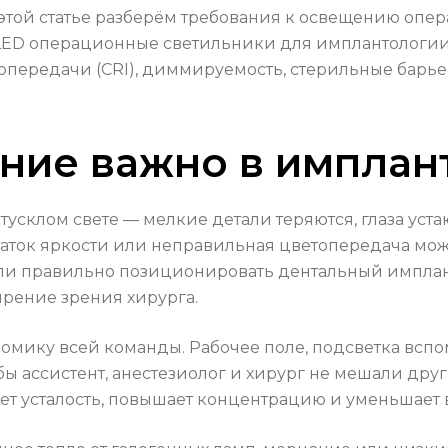
В этой статье разберём требования к освещению оп
LED операционные светильники для имплантологии
топередачи (CRI), диммируемость, стерильные барь
ние важно в имплан
тусклом свете — мелкие детали теряются, глаза устаю
аток яркости или неправильная цветопередача може
 или правильно позиционировать дентальный импл
рение зрения хирурга.
номику всей команды. Рабочее поле, подсветка вспо
ы ассистент, анестезиолог и хирург не мешали друг
 усталость, повышает концентрацию и уменьшает 