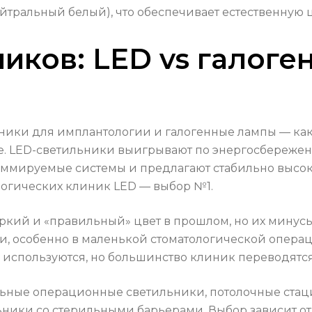
йтральный белый), что обеспечивает естественную ц
иков: LED vs галоге
ики для имплантологии и галогенные лампы — как 
зные. LED-светильники выигрывают по энергосбереж
иммируемые системы и предлагают стабильно высок
логических клиник LED — выбор №1.
ркий и «правильный» цвет в прошлом, но их минус
и, особенно в маленькой стоматологической операц
используются, но большинство клиник переводятся
льные операционные светильники, потолочные стац
ники со стерильными барьерами. Выбор зависит от