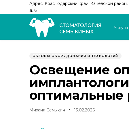
Skip
Skip
Адрес: Краснодарский край, Каневской район, с
links
to
д. 6
primary
navigation
Услуги
Skip
to
Author
Published
PUBLISHED
content
on:
IN:
ОБЗОРЫ ОБОРУДОВАНИЯ И ТЕХНОЛОГИЙ
Освещение оп
имплантологи
оптимальные
Михаил Семыкин
13.02.2026