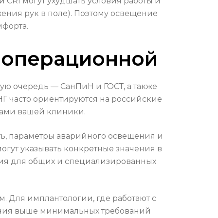
й CRI могут ухудшать условия работы и
ения рук в поле). Поэтому освещение
мфорта.
 операционной
ю очередь — СанПиН и ГОСТ, а также
Г часто ориентируются на российские
тами вашей клиники.
ь, параметры аварийного освещения и
огут указывать конкретные значения в
ния для общих и специализированных
. Для имплантологии, где работают с
ения выше минимальных требований