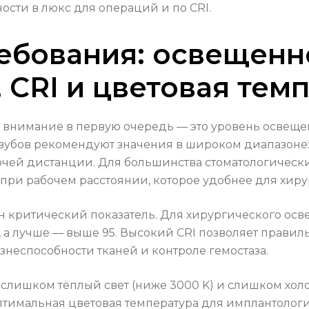
сти в люкс для операций и по CRI.
ебования: освещенн
 CRI и цветовая тем
 внимание в первую очередь — это уровень освеще
бов рекомендуют значения в широком диапазоне: от
бочей дистанции. Для большинства стоматологичес
 при рабочем расстоянии, которое удобнее для хир
н критический показатель. Для хирургического осв
, а лучше — выше 95. Высокий CRI позволяет правиль
знеспособности тканей и контроле гемостаза.
: слишком тёплый свет (ниже 3000 K) и слишком хол
оптимальная цветовая температура для имплантологи