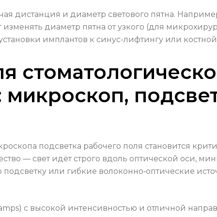
ая дистанция и диаметр светового пятна. Наприме
изменять диаметр пятна от узкого (для микрохиру
 установки имплантов к синус-лифтингу или костной
ля стоматологическ
 микроскоп, подсве
оскопа подсветка рабочего поля становится крити
ество — свет идёт строго вдоль оптической оси, м
 подсветку или гибкие волоконно‑оптические ист
amps) с высокой интенсивностью и отличной направ