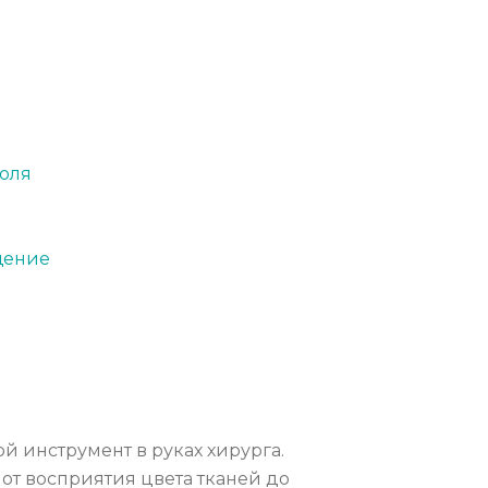
поля
щение
 инструмент в руках хирурга.
от восприятия цвета тканей до