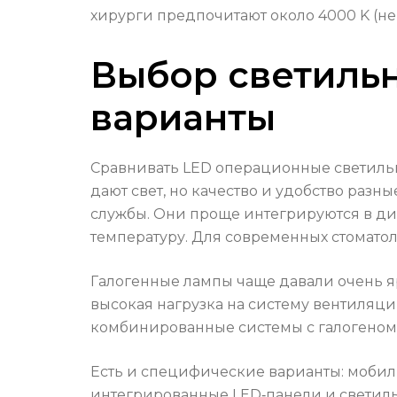
хирурги предпочитают около 4000 K (не
Выбор светильн
варианты
Сравнивать LED операционные светильн
дают свет, но качество и удобство ра
службы. Они проще интегрируются в д
температуру. Для современных стомато
Галогенные лампы чаще давали очень я
высокая нагрузка на систему вентиляци
комбинированные системы с галогеном 
Есть и специфические варианты: моби
интегрированные LED‑панели и светиль