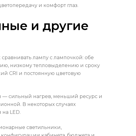
ветопередачу и комфорт глаз.
нные и другие
сравнивать лампу с лампочкой: обе
ению, низкому тепловыделению и сроку
ий CRI и постоянную цветовую
ы — сильный нагрев, меньший ресурс и
ионной. В некоторых случаях
 на LED.
ионарные светильники,
 конфигурации кабинета, бюджета и