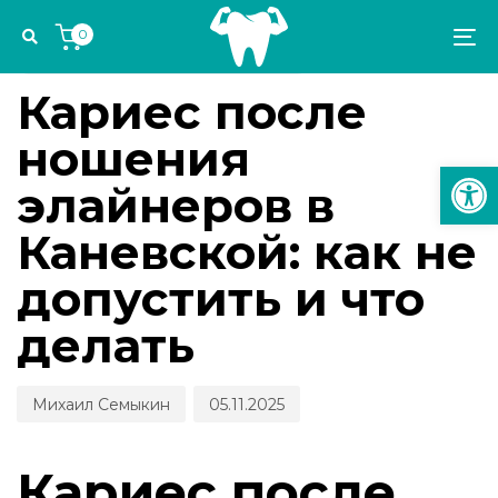
Skip
Skip
Author
Published
PUBLISHED
0
links
to
on:
IN:
To
ПРОФИЛАКТИКА И ДИАГНОСТИКА
primary
na
navigation
Кариес после
Skip
ношения
to
Откр
content
элайнеров в
Каневской: как не
допустить и что
делать
Михаил Семыкин
05.11.2025
Кариес после