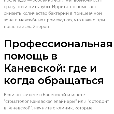
после еды — особенно если нет возможности
сразу почистить зубы. Ирригатор помогает
снизить количество бактерий в пришеечной
зоне и межзубных промежутках, что важно при
ношении элайнеров.
Профессиональная
помощь в
Каневской: где и
когда обращаться
Если вы живёте в Каневской и ищете
“стоматолог Каневская элайнеры” или “ортодонт
в Каневской”, начните с клиник, которые