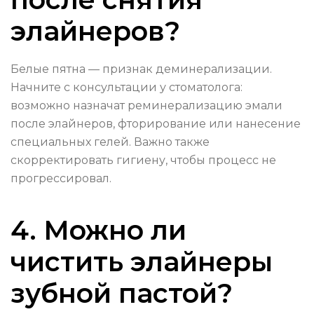
элайнеров?
Белые пятна — признак деминерализации.
Начните с консультации у стоматолога:
возможно назначат реминерализацию эмали
после элайнеров, фторирование или нанесение
специальных гелей. Важно также
скорректировать гигиену, чтобы процесс не
прогрессировал.
4. Можно ли
чистить элайнеры
зубной пастой?