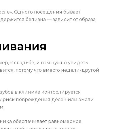
после». Одного посещения бывает
 держится белизна — зависит от образа
ливания
ер, к свадьбе, и вам нужно увидеть
вится, потому что вместо недели-другой
зубов в клинике контролируется
му риск повреждения дёсен или эмали
м.
линика обеспечивает равномерное
ансы, чтобы результат выглядел