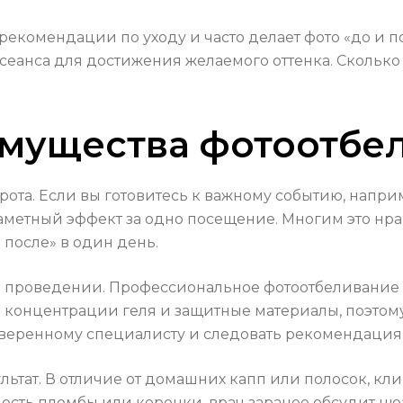
т рекомендации по уходу и часто делает фото «до и 
 сеанса для достижения желаемого оттенка. Сколько
мущества фотоотбе
ота. Если вы готовитесь к важному событию, наприм
 заметный эффект за одно посещение. Многим это нра
после» в один день.
 проведении. Профессиональное фотоотбеливание 
е концентрации геля и защитные материалы, поэто
оверенному специалисту и следовать рекомендация
льтат. В отличие от домашних капп или полосок, к
 есть пломбы или коронки, врач заранее обсудит ню