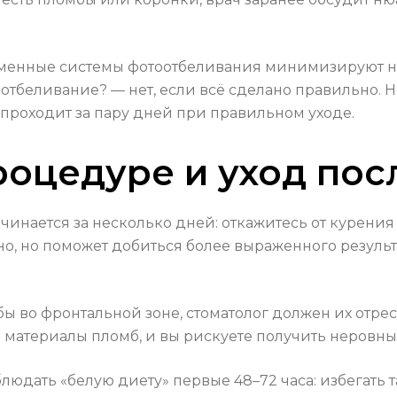
ременные системы фотоотбеливания минимизируют 
отбеливание? — нет, если всё сделано правильно. 
 проходит за пару дней при правильном уходе.
роцедуре и уход пос
ачинается за несколько дней: откажитесь от курен
ьно, но поможет добиться более выраженного результ
мбы во фронтальной зоне, стоматолог должен их отре
а материалы пломб, и вы рискуете получить неровн
юдать «белую диету» первые 48–72 часа: избегать та