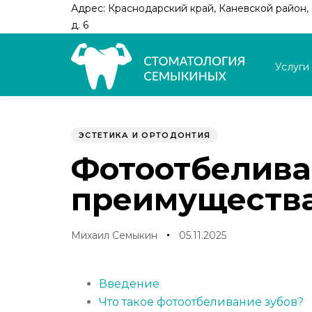
Skip
Skip
Адрес: Краснодарский край, Каневской район, с
links
to
д. 6
primary
navigation
Услуги
Skip
to
Author
Published
PUBLISHED
content
on:
IN:
ЭСТЕТИКА И ОРТОДОНТИЯ
Фотоотбеливан
преимуществ
Михаил Семыкин
05.11.2025
Введение
Что такое фотоотбеливание зубов?