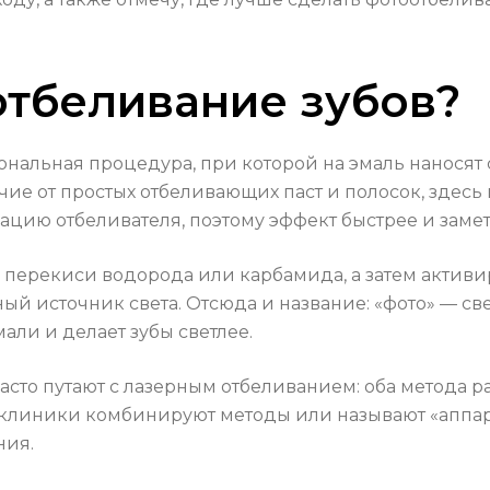
отбеливание зубов?
ональная процедура, при которой на эмаль нанося
ие от простых отбеливающих паст и полосок, здесь 
цию отбеливателя, поэтому эффект быстрее и замет
е перекиси водорода или карбамида, а затем активи
ый источник света. Отсюда и название: «фото» — св
али и делает зубы светлее.
асто путают с лазерным отбеливанием: оба метода р
 клиники комбинируют методы или называют «аппар
ния.