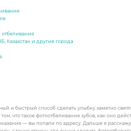
ливания
сле
ы отбеливания
ПБ, Казахстан и другие города
а
ный и быстрый способ сделать улыбку заметно свет
ом, что такое фотоотбеливание зубов, как оно дейст
оказания — вы попали по адресу. Дальше я расскаж
ду, а также отмечу, где лучше сделать фотоотбелива