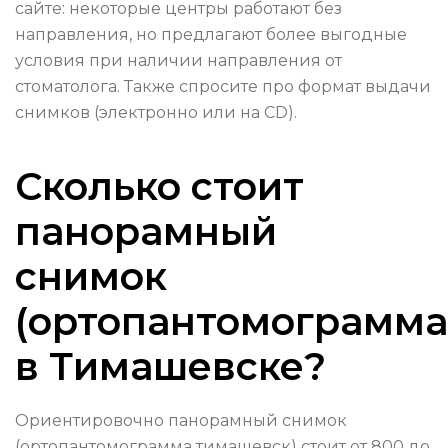
сайте: некоторые центры работают без
направления, но предлагают более выгодные
условия при наличии направления от
стоматолога. Также спросите про формат выдачи
снимков (электронно или на CD).
Сколько стоит
панорамный
снимок
(ортопантомограмма
в Тимашевске?
Ориентировочно панорамный снимок
(ортопантомограмма тимашевск) стоит от 800 до