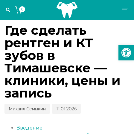
Skip
Skip
Author
Published
PUBLISHED
0
links
to
on:
IN:
To
ПРОФИЛАКТИКА И ДИАГНОСТИКА
primary
na
navigation
Где сделать
Skip
рентген и КТ
to
Откр
content
зубов в
Тимашевске —
клиники, цены и
запись
Михаил Семыкин
11.01.2026
Введение