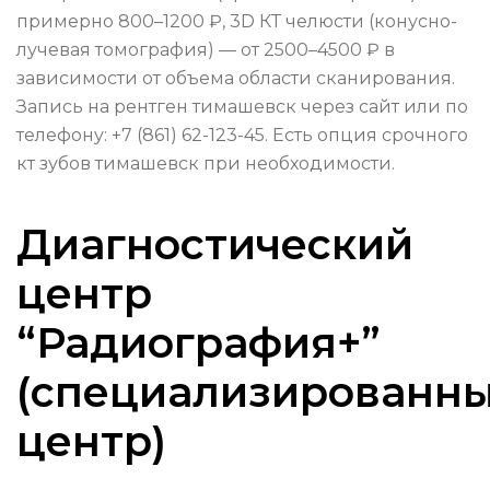
примерно 800–1200 ₽, 3D КТ челюсти (конусно-
лучевая томография) — от 2500–4500 ₽ в
зависимости от объема области сканирования.
Запись на рентген тимашевск через сайт или по
телефону: +7 (861) 62-123-45. Есть опция срочного
кт зубов тимашевск при необходимости.
Диагностический
центр
“Радиография+”
(специализированн
центр)