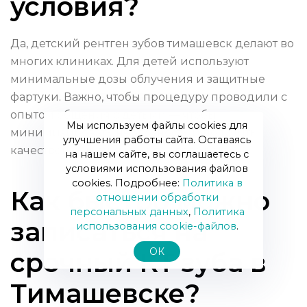
условия?
Да, детский рентген зубов тимашевск делают во
многих клиниках. Для детей используют
минимальные дозы облучения и защитные
фартуки. Важно, чтобы процедуру проводили с
опытом общения с детьми — чтобы
Мы используем файлы cookies для
минимизировать нервозность и получить
улучшения работы сайта. Оставаясь
качественный снимок с первого раза.
на нашем сайте, вы соглашаетесь с
условиями использования файлов
cookies. Подробнее:
Политика в
Как быстро можно
отношении обработки
персональных данных
,
Политика
записаться на
использования сookie-файлов
.
ОК
срочный КТ зуба в
Тимашевске?