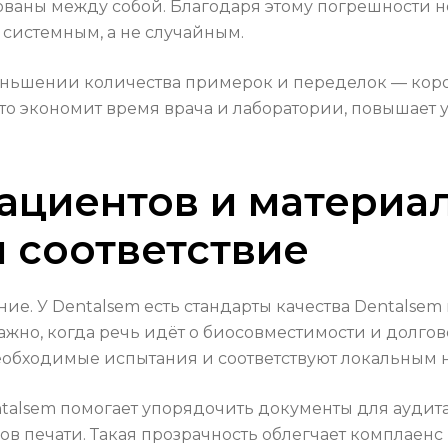
ованы между собой. Благодаря этому погрешности не
 системным, а не случайным.
еньшении количества примерок и переделок — коро
то экономит время врача и лаборатории, повышает
ациентов и материал
 соответствие
ание. У Dentalsem есть стандарты качества Dentals
ажно, когда речь идёт о биосовместимости и долго
еобходимые испытания и соответствуют локальным 
lsem помогает упорядочить документы для аудита: 
ов печати. Такая прозрачность облегчает комплаенс