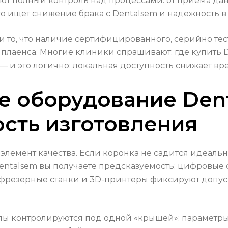
ют полный контроль над процессами: от приёма д
кто ищет снижение брака с Dentalsem и надежность в
 и то, что наличие сертифицированного, серийно т
плаенса. Многие клиники спрашивают: где купить D
и это логично: локальная доступность снижает вре
е оборудование Den
сть изготовления
лемент качества. Если коронка не садится идеально
entalsem вы получаете предсказуемость: цифровые
 фрезерные станки и 3D-принтеры фиксируют допус
тапы контролируются под одной «крышей»: параметры