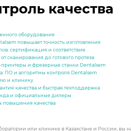
троль качества
венного оборудования
talsem повышает точность изготовления
лов: сертификация и соответствие
 от сканирования до готового протеза
-принтеры и фрезерные станки Dentalsem
: ПО и алгоритмы контроля Dentalsem
ию и клинику
антия качества и быстрая техподдержка
аренда и официальные дилеры
ы повышения качества
аборатории или клинике в Казахстане и России, вы 