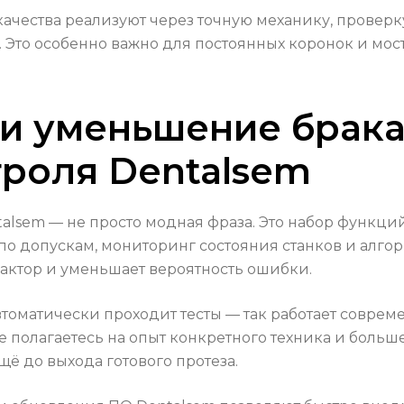
ачества реализуют через точную механику, провер
. Это особенно важно для постоянных коронок и мос
и уменьшение брака
роля Dentalsem
alsem — не просто модная фраза. Это набор функци
 по допускам, мониторинг состояния станков и алг
фактор и уменьшает вероятность ошибки.
автоматически проходит тесты — так работает соврем
е полагаетесь на опыт конкретного техника и больше
ё до выхода готового протеза.