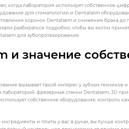
во, когда лаборатория использует собственное цифр
орудование для стоматологии и Dentalsem оборудов
отовления коронок Dentalsem и снижения брака до 
хали разбираться подробно, чтобы вы могли прин
talsem для зубопротезирования.
m и значение собст
дование вызывает такой интерес у зубных техников
х лабораторий: фрезерные станки Dentalsem, 3D пр
использует собственное оборудование, контроль кач
 ингредиенты и плиты у вас в руках, вы лучше контр