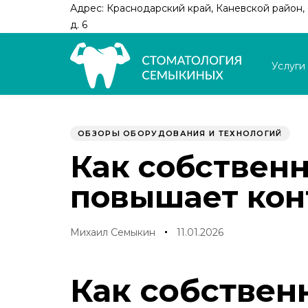
Skip
Skip
Адрес: Краснодарский край, Каневской район, с
links
to
д. 6
primary
navigation
Услуги
Skip
to
Author
Published
PUBLISHED
content
on:
IN:
ОБЗОРЫ ОБОРУДОВАНИЯ И ТЕХНОЛОГИЙ
Как собствен
повышает кон
Михаил Семыкин
11.01.2026
Как собствен