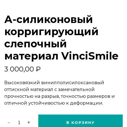
А-
СИЛИКОНОВЫЙ
А-силиконовый
КОРРИГИРУЮЩИЙ
СЛЕПОЧНЫЙ
корригирующий
МАТЕРИАЛ
VINCISMILE
QUANTITY
слепочный
материал VinciSmile
3 000,00
₽
Высоковязкий винилполисилоксановый
оттискной материал с замечательной
прочностью на разрыв, точностью размеров и
отличной устойчивостью к деформации.
В КОРЗИНУ