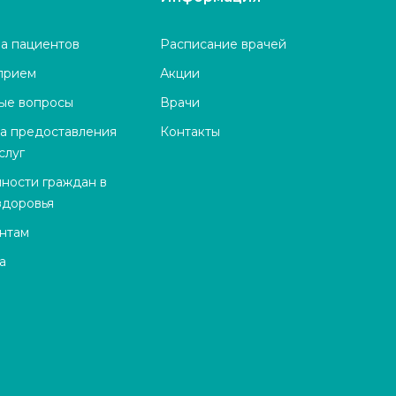
а пациентов
Расписание врачей
 прием
Акции
тые вопросы
Врачи
ва предоставления
Контакты
слуг
нности граждан в
здоровья
нтам
а