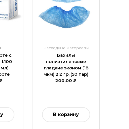
я
Расходные материалы
рте с
Бахилы
1:100
полиэтиленовые
8 мл)
гладкие эконом (18
орте
мкм) 2.2 гр. (50 пар)
₽
200,00
₽
ну
В корзину