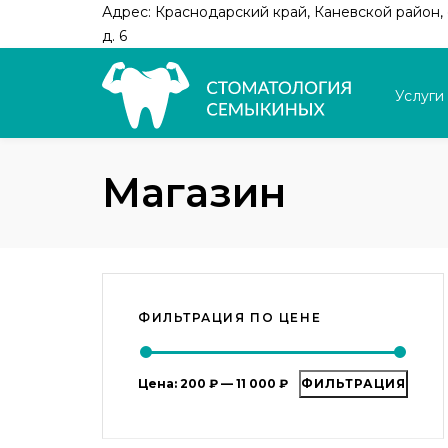
Skip
Skip
Адрес: Краснодарский край, Каневской район, с
links
to
д. 6
primary
navigation
Услуги
Skip
to
content
Магазин
ФИЛЬТРАЦИЯ ПО ЦЕНЕ
Минимальная
Максимальная
Цена:
200 ₽
—
11 000 ₽
ФИЛЬТРАЦИЯ
цена
цена