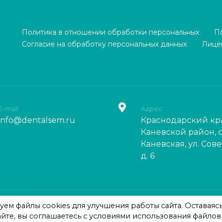
Политика в отношении обработки персональных
П
Согласие на обработку персональных данных
Лице
E-mail
Адрес
info@dentalsem.ru
Краснодарский кр
Каневской район, с
Каневская, ул. Сове
д. 6
ем файлы cookies для улучшения работы сайта. Оставаяс
мирович. Все права защищены. Обращаем Ваше внимание на то, 
айте, вы соглашаетесь с условиями использования файлов