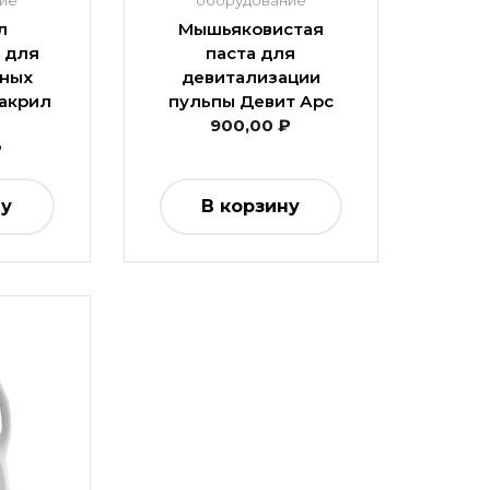
ие
оборудование
л
Мышьяковистая
 для
паста для
бных
девитализации
акрил
пульпы Девит Арс
900,00
₽
₽
ну
В корзину