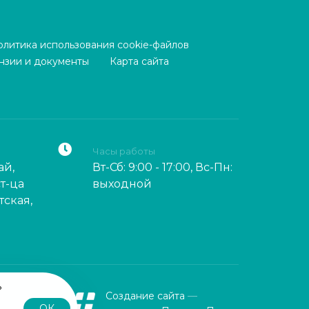
олитика использования cookie-файлов
нзии и документы
Карта сайта
Часы работы
ай,
Вт-Сб: 9:00 - 17:00, Вс-Пн:
т-ца
выходной
тская,
ь
Создание сайта
—
что
ОК