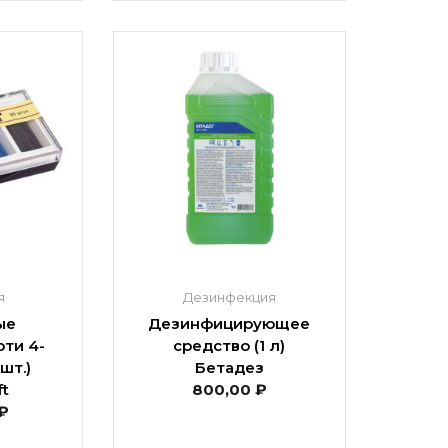
я
Дезинфекция
ые
Дезинфицирующее
ти 4-
средство (1 л)
шт.)
Бетадез
ft
800,00
₽
₽