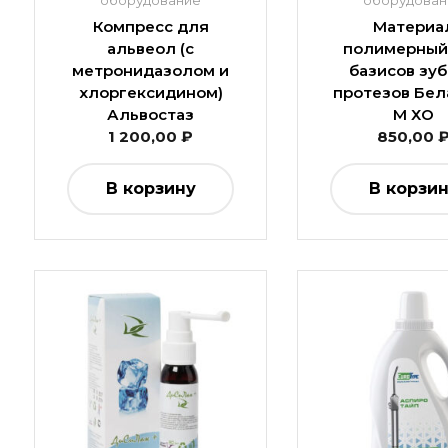
оборудование
оборудован
Компресс для
Материа
альвеол (с
полимерный
метронидазолом и
базисов зу
хлоргексидином)
протезов Бел
Альвостаз
М ХО
1 200,00
₽
850,00
В корзину
В корзи