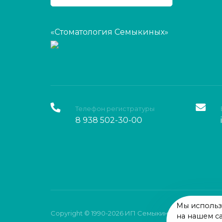
«Стоматология Семыкиных»
Телефон регистратуры
8 938 502-30-00
Мы использу
Copyright © 1990-2026 ИП Семыкин Михаил Влади
на нашем с