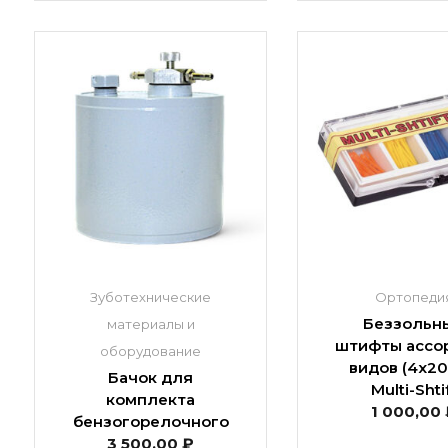
Зуботехнические
Ортопеди
Беззольн
материалы и
штифты ассор
оборудование
видов (4х20
Бачок для
Multi-Shti
комплекта
1 000,00
бензогорелочного
3 500,00
₽