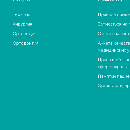
Терапия
Правила прием
Хирургия
Записаться на
Ортопедия
Ответы на час
Ортодонтия
Анкета качест
медицинских у
Права и обяза
сфере охраны 
Памятки пацие
Органы надзор