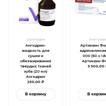
Ортопедия
Анестези
Ангидрин-
Артикаин Фо
жидкость для
адреналином 
сушки и
000 (50 х 1,
обезжиривания
Артикаин Ф
твердых тканей
5 500,00
зуба (20 мл)
Ангидрин
250,00
₽
В корзину
В корзи