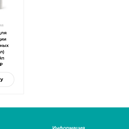
ия
для
ции
нных
л)
йп
₽
ну
Информация