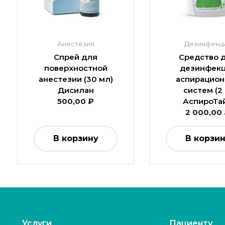
Анестезия
Дезинфекц
Спрей для
Средство 
поверхностной
дезинфек
анестезии (30 мл)
аспирацио
Дисилан
систем (2 
500,00
₽
АспироТа
2 000,00
В корзину
В корзи
Услуги
Пациенту