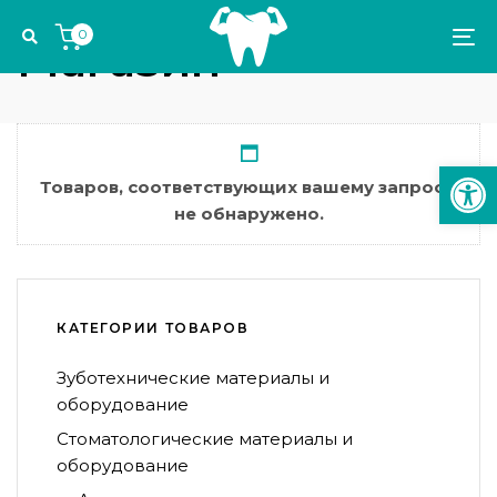
Skip
Skip
0
links
to
Магазин
To
primary
na
navigation
Skip
to
Откр
content
Товаров, соответствующих вашему запросу,
не обнаружено.
КАТЕГОРИИ ТОВАРОВ
Зуботехнические материалы и
оборудование
Стоматологические материалы и
оборудование