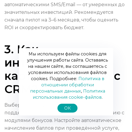
автоматическими SMS/Email — от умеренных до
значительных инвестиций. Рекомендуется
сначала пилот на 3–6 месяцев, чтобы оценить
ROI и скорректировать бюджет.
3. Как
Мы используем файлы cookies для
интегрировать
улучшения работы сайта. Оставаясь
на нашем сайте, вы соглашаетесь с
карту лояльности с
условиями использования файлов
cookies. Подробнее:
Политика в
отношении обработки
CRM?
персональных данных
,
Политика
использования сookie-файлов
.
Выберите CRM для стоматологии, которая
ОК
поддерживает кастомные поля и интеграцию с
модулями бонусов. Настройте автоматическое
начисление баллов при проведённой услуге,