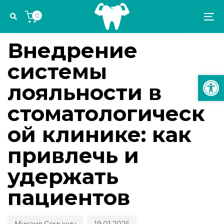
Skip
Skip
Author
Published
PUBLISHED
0
links
to
on:
IN:
To
УПРАВЛЕНИЕ СТОМАТОЛОГИЧЕСКОЙ ПРАКТИКОЙ
primary
na
navigation
Внедрение
Skip
системы
to
Откр
content
лояльности в
стоматологическ
ой клинике: как
привлечь и
удержать
пациентов
Михаил Семыкин
19.01.2026