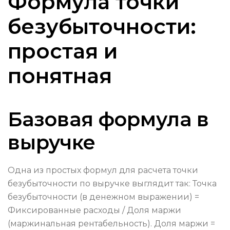
Формула точки
безубыточности:
простая и
понятная
Базовая формула в
выручке
Одна из простых формул для расчета точки
безубыточности по выручке выглядит так: Точка
безубыточности (в денежном выражении) =
Фиксированные расходы / Доля маржи
(маржинальная рентабельность). Доля маржи =