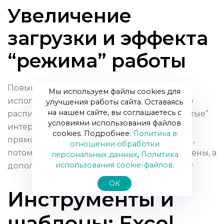
Увеличение
загрузки и эффекта
“режима” работы
Повышайте конверсию записи в приём,
Мы используем файлы cookies для
используйте напоминания, оптимизируйте
улучшения работы сайта. Оставаясь
на нашем сайте, вы соглашаетесь с
расписание врачей, чтобы уменьшить “пустые”
условиями использования файлов
интервалы. Заполнение кресел — самый
cookies. Подробнее:
Политика в
прямой путь снизить точку безубыточности,
отношении обработки
потому что фиксальные расходы уже оплачены, а
персональных данных
,
Политика
использования сookie-файлов
.
дополнительный пациент приносит маржу.
ОК
Инструменты и
шаблоны: Excel,