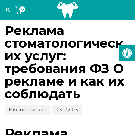
Skip
Skip
Author
Published
PUBLISHED
0
links
to
on:
IN:
To
УПРАВЛЕНИЕ СТОМАТОЛОГИЧЕСКОЙ ПРАКТИКОЙ
primary
na
navigation
Реклама
Skip
стоматологическ
to
Откр
content
их услуг:
требования ФЗ О
рекламе и как их
соблюдать
Михаил Семыкин
05.12.2025
Реклама