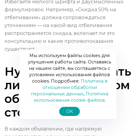
Избегайте мелкого шрифта и двусмысленных
формулировок. Например, «Скидка 50% на
отбеливание» должна сопровождаться
уточнением — на какой вид отбеливания
распространяется скидка, включает ли это
консультацию и какие противопоказания
существуют.
Мы используем файлы cookies для
улучшения работы сайта. Оставаясь
Нужно ли указывать
на нашем сайте, вы соглашаетесь с
условиями использования файлов
лицензию в каждом
cookies. Подробнее:
Политика в
отношении обработки
персональных данных
,
Политика
объявлении
использования сookie-файлов
.
стоматологии?
ОК
В каждом объявлении, где напрямую