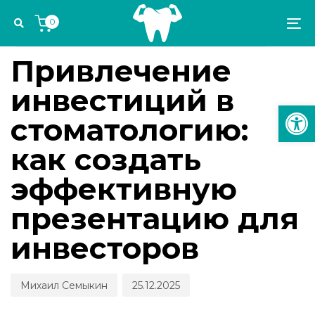
Skip
Skip
Author
Published
PUBLISHED
0
links
to
on:
IN:
To
УПРАВЛЕНИЕ СТОМАТОЛОГИЧЕСКОЙ ПРАКТИКОЙ
primary
na
navigation
Привлечение
Skip
инвестиций в
to
Откр
content
стоматологию:
как создать
эффективную
презентацию для
инвесторов
Михаил Семыкин
25.12.2025