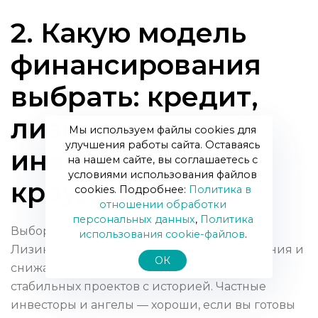
2. Какую модель
финансирования
выбрать: кредит,
лизинг, частные
Мы используем файлы cookies для
улучшения работы сайта. Оставаясь
инвесторы или
на нашем сайте, вы соглашаетесь с
условиями использования файлов
краудфандинг?
cookies. Подробнее:
Политика в
отношении обработки
персональных данных
,
Политика
Выбор зависит от целей и стадии проекта.
использования сookie-файлов
.
Лизинг подходит для дорогого оборудования и
ОК
снижает upfront CAPEX. Кредиты — для
стабильных проектов с историей. Частные
инвесторы и ангелы — хороши, если вы готовы