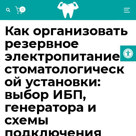
Skip
Skip
Author
Published
PUBLISHED
0
links
to
on:
IN:
To
УПРАВЛЕНИЕ СТОМАТОЛОГИЧЕСКОЙ ПРАКТИКОЙ
primary
na
navigation
Как организовать
Skip
резервное
to
Откр
content
электропитание
стоматологическ
ой установки:
выбор ИБП,
генератора и
схемы
подключения