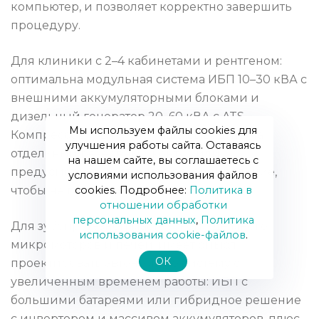
компьютер, и позволяет корректно завершить
процедуру.
Для клиники с 2–4 кабинетами и рентгеном:
оптимальна модульная система ИБП 10–30 кВА с
внешними аккумуляторными блоками и
дизельный генератор 20–60 кВА с ATS.
Мы используем файлы cookies для
Компрессор и вакуум лучше выводить на
улучшения работы сайта. Оставаясь
отдельный резервный контур или
на нашем сайте, вы соглашаетесь с
предусмотреть частичное резервирование,
условиями использования файлов
cookies. Подробнее:
Политика в
чтобы не перегружать ИБП.
отношении обработки
персональных данных
,
Политика
Для зубопротезной мастерской, где много
использования сookie-файлов
.
микромоторов и печей, имеет смысл
ОК
проектировать автономную систему с
увеличенным временем работы: ИБП с
большими батареями или гибридное решение
с инвертором и массивом аккумуляторов, плюс