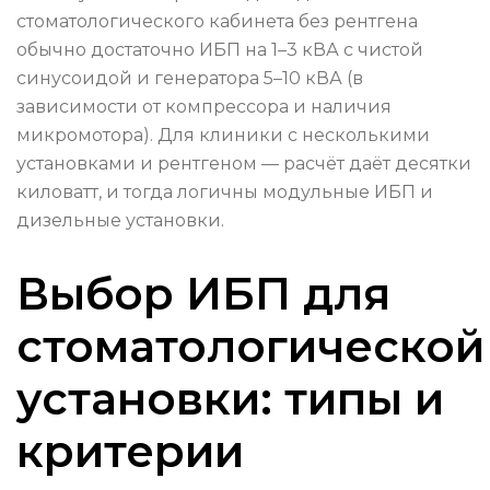
стоматологического кабинета без рентгена
обычно достаточно ИБП на 1–3 кВА с чистой
синусоидой и генератора 5–10 кВА (в
зависимости от компрессора и наличия
микромотора). Для клиники с несколькими
установками и рентгеном — расчёт даёт десятки
киловатт, и тогда логичны модульные ИБП и
дизельные установки.
Выбор ИБП для
стоматологической
установки: типы и
критерии