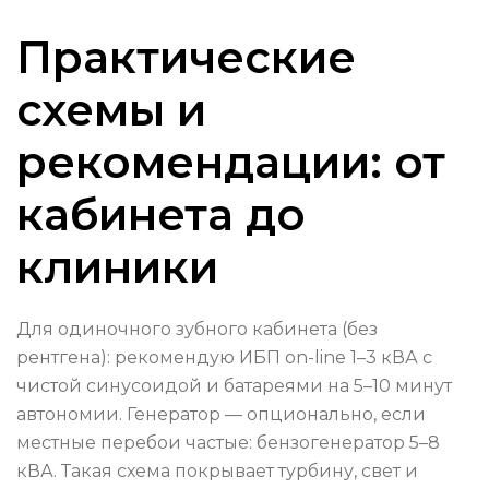
Практические
схемы и
рекомендации: от
кабинета до
клиники
Для одиночного зубного кабинета (без
рентгена): рекомендую ИБП on-line 1–3 кВА с
чистой синусоидой и батареями на 5–10 минут
автономии. Генератор — опционально, если
местные перебои частые: бензогенератор 5–8
кВА. Такая схема покрывает турбину, свет и