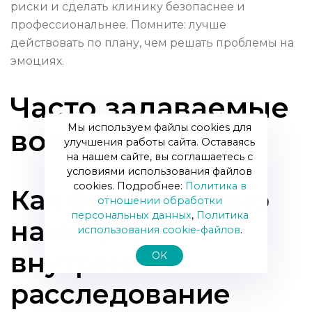
риски и сделать клинику безопаснее и
профессиональнее. Помните: лучше
действовать по плану, чем решать проблемы на
эмоциях.
Часто задаваемые
Мы используем файлы cookies для
вопросы
улучшения работы сайта. Оставаясь
на нашем сайте, вы соглашаетесь с
условиями использования файлов
cookies. Подробнее:
Политика в
Как быстро нужно
отношении обработки
персональных данных
,
Политика
начинать
использования сookie-файлов
.
внутреннее
ОК
расследование