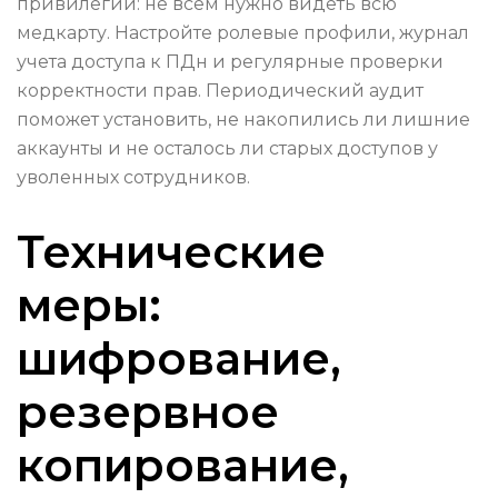
привилегий: не всем нужно видеть всю
медкарту. Настройте ролевые профили, журнал
учета доступа к ПДн и регулярные проверки
корректности прав. Периодический аудит
поможет установить, не накопились ли лишние
аккаунты и не осталось ли старых доступов у
уволенных сотрудников.
Технические
меры:
шифрование,
резервное
копирование,