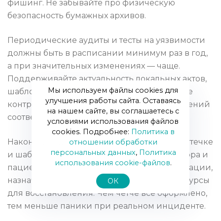
фишинг. Не забывайте про физическую
безопасность бумажных архивов.
Периодические аудиты и тесты на уязвимости
должны быть в расписании минимум раз в год,
а при значительных изменениях — чаще.
Поддерживайте актуальность локальных актов,
Мы используем файлы cookies для
шаблонов согласий и договоров. Проверьте
улучшения работы сайта. Оставаясь
контрагентов и требуйте от них подтверждений
на нашем сайте, вы соглашаетесь с
соответствия.
условиями использования файлов
cookies. Подробнее:
Политика в
Наконец, подготовьте план действий при утечке
отношении обработки
персональных данных
,
Политика
и шаблоны уведомлений для Роскомнадзора и
использования сookie-файлов
.
пациентов. Пропишите процесс коммуникации,
назначьте ответственных и определите ресурсы
ОК
для восстановления. Чем четче все оформлено,
тем меньше паники при реальном инциденте.