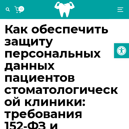
Skip
Skip
Author
Published
PUBLISHED
0
links
to
on:
IN:
To
УПРАВЛЕНИЕ СТОМАТОЛОГИЧЕСКОЙ ПРАКТИКОЙ
primary
na
navigation
Как обеспечить
Skip
защиту
to
Откр
content
персональных
данных
пациентов
стоматологическ
ой клиники:
требования
152‑ФЗ и