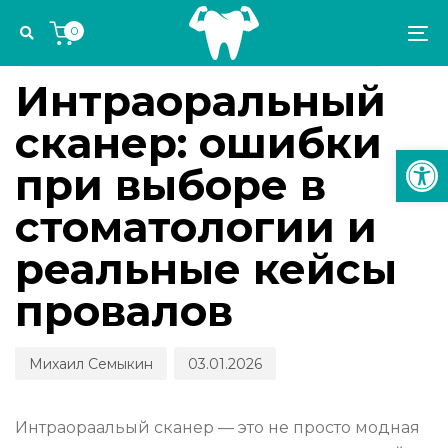
Skip
Skip
Author
Published
PUBLISHED
0
links
to
on:
IN:
To
УПРАВЛЕНИЕ СТОМАТОЛОГИЧЕСКОЙ ПРАКТИКОЙ
primary
na
navigation
Интраоральный
Skip
сканер: ошибки
to
Откр
content
при выборе в
стоматологии и
реальные кейсы
провалов
Михаил Семыкин
03.01.2026
Интраораальый сканер — это не просто модная