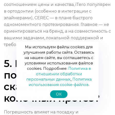
соотношением цены и качества, iTero популярен
в ортодонтии (особенно в интеграции с
элайнерами), CEREC — в плане быстрого
одномоментного протезирования. Главное — не
ориентироваться на бренд, а на совместимость с
вашими задачами, локальной поддержкой и
требованиями лаборатории.
Мы используем файлы cookies для
улучшения работы сайта. Оставаясь
на нашем сайте, вы соглашаетесь с
5. Как влияет
условиями использования файлов
cookies. Подробнее:
Политика в
погрешность
отношении обработки
персональных данных
,
Политика
сканера на
использования сookie-файлов
.
ОК
конечный протез?
Погрешность влияет на посадку и