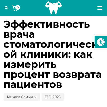
Skip
Skip
Author
Published
PUBLISHED
0
links
to
on:
IN:
To
УПРАВЛЕНИЕ СТОМАТОЛОГИЧЕСКОЙ ПРАКТИКОЙ
primary
na
navigation
Эффективность
Skip
врача
to
Откр
content
стоматологическ
ой клиники: как
измерить
процент возврата
пациентов
Михаил Семыкин
13.11.2025