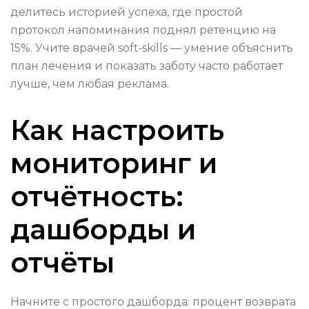
делитесь историей успеха, где простой
протокол напоминания поднял ретенцию на
15%. Учите врачей soft‑skills — умение объяснить
план лечения и показать заботу часто работает
лучше, чем любая реклама.
Как настроить
мониторинг и
отчётность:
дашборды и
отчёты
Начните с простого дашборда: процент возврата