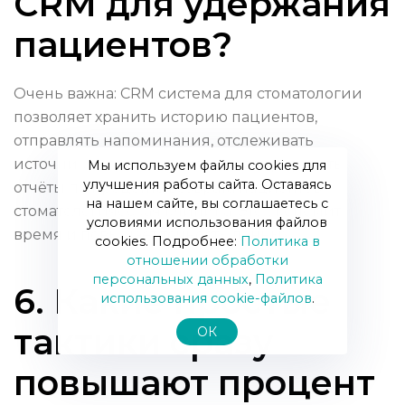
CRM для удержания
пациентов?
Очень важна: CRM система для стоматологии
позволяет хранить историю пациентов,
отправлять напоминания, отслеживать
источники и автоматически генерировать
Мы используем файлы cookies для
улучшения работы сайта. Оставаясь
отчёты по процента возврата пациентов
на нашем сайте, вы соглашаетесь с
стоматологическая клиника. Это экономит
условиями использования файлов
время и повышает точность данных.
cookies. Подробнее:
Политика в
отношении обработки
персональных данных
,
Политика
6. Какие простые
использования сookie-файлов
.
тактики сразу
ОК
повышают процент