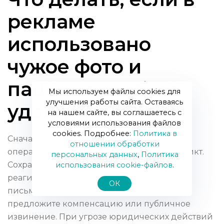
рекламе
использовано
чужое фото и
пациент требует
Мы используем файлы cookies для
улучшения работы сайта. Оставаясь
удалить его?
на нашем сайте, вы соглашаетесь с
условиями использования файлов
cookies. Подробнее:
Политика в
Сначала удалите фото и извинитесь —
отношении обработки
оперативная реакция часто решает конфликт.
персональных данных
,
Политика
Сохраните переписку как доказательство
использования сookie-файлов
.
реагирования. Проверяйте наличие
ОК
письменного согласия: если его нет,
предложите компенсацию или публичное
извинение. При угрозе юридических действий