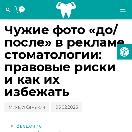
Skip
Skip
Author
Published
PUBLISHED
0
links
to
on:
IN:
To
УПРАВЛЕНИЕ СТОМАТОЛОГИЧЕСКОЙ ПРАКТИКОЙ
primary
na
navigation
Чужие фото «до/
Skip
после» в рекламе
to
Откр
content
стоматологии:
правовые риски
и как их
избежать
Михаил Семыкин
06.02.2026
Введение