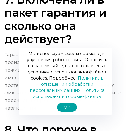
пакет гарантия и
сколько она
действует?
Мы используем файлы cookies для
Гарантия обычно предоставляется:
улучшения работы сайта. Оставаясь
производители имплантов часто дают
на нашем сайте, вы соглашаетесь с
пожизненную гарантию на конструкцию
условиями использования файлов
импланта, клиники — гарантию на работу и
cookies. Подробнее:
Политика в
отношении обработки
протезы (обычно 1–5 лет). Важна письменная
персональных данных
,
Политика
фиксация: запросите гарантийный документ с
использования сookie-файлов
.
перечнем покрываемых случаев и сроков
ОК
наблюдения.
8. Что дороже в