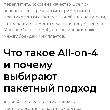
переплатить, сохранив качество. Всё по-
человечески, с реальными примерами и
практическими советами — чтобы вы понимали,
за что платите, и могли сравнить цену All-on-4 в
Москве, Санкт-Петербурге, регионах и даже
между брендами имплантов.
Что такое All-on-4
и почему
выбирают
пакетный подход
All-on-4 — это концепция полного
протезирования челюсти на четырёх