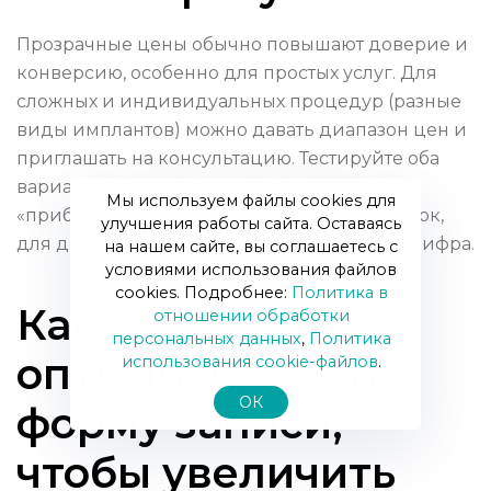
Прозрачные цены обычно повышают доверие и
конверсию, особенно для простых услуг. Для
сложных и индивидуальных процедур (разные
виды имплантов) можно давать диапазон цен и
приглашать на консультацию. Тестируйте оба
варианта: для некоторых услуг
Мы используем файлы cookies для
«приблизительная цена» даёт больше заявок,
улучшения работы сайта. Оставаясь
для других — лучше работает конкретная цифра.
на нашем сайте, вы соглашаетесь с
условиями использования файлов
cookies. Подробнее:
Политика в
Как
отношении обработки
персональных данных
,
Политика
оптимизировать
использования сookie-файлов
.
ОК
форму записи,
чтобы увеличить