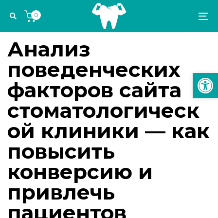
Skip
Skip
Author
Published
PUBLISHED
0
links
to
on:
IN:
To
УПРАВЛЕНИЕ СТОМАТОЛОГИЧЕСКОЙ ПРАКТИКОЙ
primary
na
navigation
Анализ
Skip
поведенческих
to
Откр
content
факторов сайта
стоматологическ
ой клиники — как
повысить
конверсию и
привлечь
пациентов