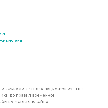
аки
джикистана
 и нужна ли виза для пациентов из СНГ?
иники до правил временной
тобы вы могли спокойно