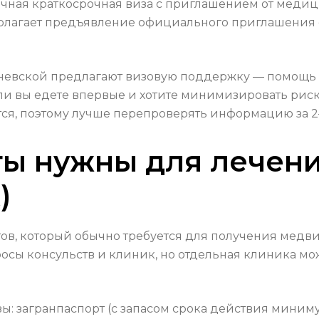
ычная краткосрочная виза с приглашением от меди
полагает предъявление официального приглашения
аневской предлагают визовую поддержку — помощь
сли вы едете впервые и хотите минимизировать риски
тся, поэтому лучше перепроверять информацию за 2
ы нужны для лечени
)
в, который обычно требуется для получения медви
росы консульств и клиник, но отдельная клиника м
: загранпаспорт (с запасом срока действия миниму