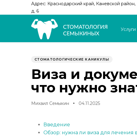
Skip
Skip
Адрес: Краснодарский край, Каневской район, с
links
to
д. 6
primary
navigation
Услуги
Skip
to
Author
Published
PUBLISHED
content
on:
IN:
СТОМАТОЛОГИЧЕСКИЕ КАНИКУЛЫ
Виза и докуме
что нужно зна
Михаил Семыкин
04.11.2025
Введение
Обзор: нужна ли виза для лечения