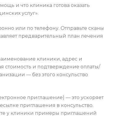
ощь и что клиника готова оказать
цинских услуг».
онно или по телефону. Отправьте сканы
тавляет предварительный план лечения
 наименование клиники, адрес и
ая стоимость и подтверждение оплаты/
анизации — без этого консульство
ктронное приглашение) — это ускоряет
ресылке приглашения в консульство.
сите у клиники примеры приглашений