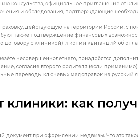
нию консульства, официальное приглашение от клин
ючения и обследования, подтверждающие необходи
траховку, действующую на территории России, с п
ебуют также подтверждение финансовых возможносте
о договору с клиникой) и копии квитанций об опла
езёте несовершеннолетнего, понадобятся дополни
ение, согласие второго родителя (если применимо)
альные переводы ключевых медсправок на русский яз
 клиники: как получи
 документ при оформлении медвизы. Что это тако