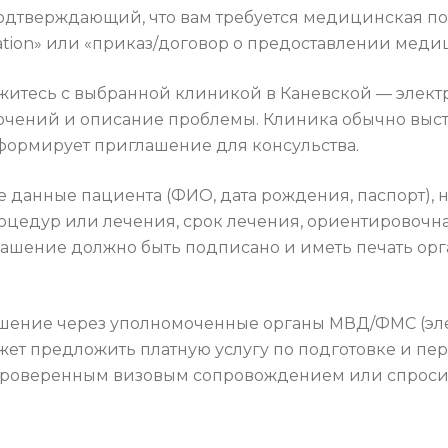
дтверждающий, что вам требуется медицинская пом
itation» или «приказ/договор о предоставлении меди
житесь с выбранной клиникой в Каневской — электр
ючений и описание проблемы. Клиника обычно выс
х формирует приглашение для консульства.
е данные пациента (ФИО, дата рождения, паспорт),
оцедур или лечения, срок лечения, ориентировочн
лашение должно быть подписано и иметь печать орг
ение через уполномоченные органы МВД/ФМС (эле
жет предложить платную услугу по подготовке и пе
сь проверенным визовым сопровождением или спро