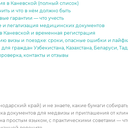
я в Каневской (полный список)
ить и что в нём должно быть
ые гарантии — что учесть
е и легализация медицинских документов
в Каневской и временная регистрация
ю визы и поездке: сроки, опасные ошибки и лайфх
для граждан Узбекистана, Казахстана, Беларуси, Та
проверка, контакты и отзывы
нодарский край) и не знаете, какие бумаги собирать
писка документов для медвизы и приглашения от кл
ана простым языком, с практическими советами — ч
умажной волоките.