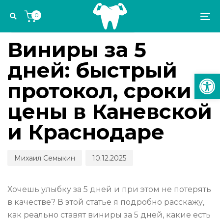
Skip
Skip
Author
Published
PUBLISHED
0
links
to
on:
IN:
To
СТОМАТОЛОГИЧЕСКИЕ КАНИКУЛЫ
primary
na
navigation
Виниры за 5
Skip
дней: быстрый
to
Откр
content
протокол, сроки и
цены в Каневской
и Краснодаре
Михаил Семыкин
10.12.2025
Хочешь улыбку за 5 дней и при этом не потерять
в качестве? В этой статье я подробно расскажу,
как реально ставят виниры за 5 дней, какие есть