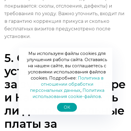
покрывается: сколы, отслоения, дефекты) и
требования по уходу. Важно уточнить, входит ли
в гарантию коррекция прикуса и сколько
бесплатных визитов предусмотрено после
установки.
Мы используем файлы cookies для
5. Сколько стоит
улучшения работы сайта. Оставаясь
на нашем сайте, вы соглашаетесь с
установка винира
условиями использования файлов
cookies. Подробнее:
Политика в
за зуб в Краснодаре
отношении обработки
персональных данных
,
Политика
и Каневской и есть
использования сookie-файлов
.
ли дополнительные
ОК
платы за