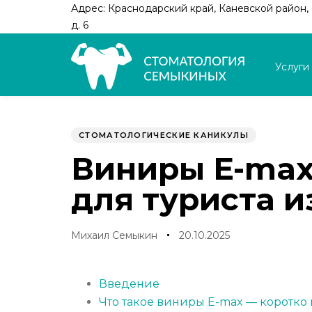
Skip
Skip
Адрес: Краснодарский край, Каневской район, с
links
to
д. 6
primary
navigation
Услуги
Skip
to
Author
Published
PUBLISHED
content
on:
IN:
СТОМАТОЛОГИЧЕСКИЕ КАНИКУЛЫ
Виниры E-max
для туриста и
Михаил Семыкин
20.10.2025
Введение
Что такое виниры E-max — коротко 