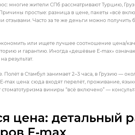
ос: многие жители СПб рассматривают Турцию, Груз
Причины простые: разница в цене, пакеты «всё вкл
и отзывами. Часто за те же деньги можно получить
е сэкономить или ищете лучшее соотношение цена/к
ораторию и гарантию. Иногда «дешёвые E‑max» озна
на результат.
 Полёт в Стамбул занимает 2–3 часа, в Грузию — около
 E‑max цена: сюда входят перелёт, проживание, яз
т стоматотуризма виниры “всё включено” — консуль
я цена: детальный р
ров E‑max