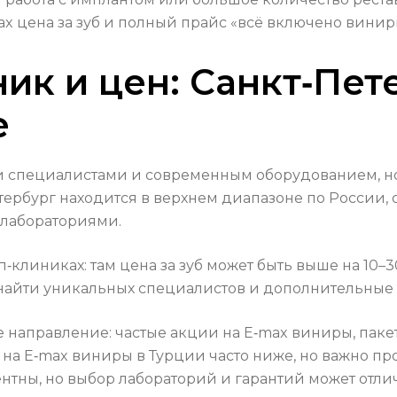
x цена за зуб и полный прайс «всё включено винир
ик и цен: Санкт‑Пет
е
 специалистами и современным оборудованием, но 
тербург находится в верхнем диапазоне по России,
 лабораториями.
п‑клиниках: там цена за зуб может быть выше на 10–
о найти уникальных специалистов и дополнительные
е направление: частые акции на E‑max виниры, паке
на E‑max виниры в Турции часто ниже, но важно пр
ентны, но выбор лабораторий и гарантий может отлич