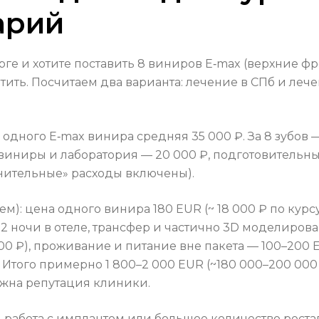
арий
рге и хотите поставить 8 виниров E‑max (верхние ф
ить. Посчитаем два варианта: лечение в СПб и лечен
 одного E‑max винира средняя 35 000 ₽. За 8 зубов 
виниры и лаборатория — 20 000 ₽, подготовительны
олнительные» расходы включены).
: цена одного винира 180 EUR (~ 18 000 ₽ по курсу),
2 ночи в отеле, трансфер и частично 3D моделиров
000 ₽), проживание и питание вне пакета — 100–200
 Итого примерно 1 800–2 000 EUR (~180 000–200 000
важна репутация клиники.
 работа с имплантом или большое количество рестав