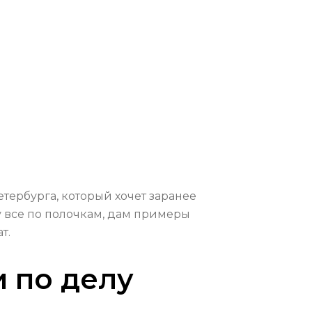
етербурга, который хочет заранее
жу все по полочкам, дам примеры
т.
и по делу