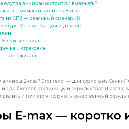
а едут за винирами: стоит ли выезжать?
расчет стоимости виниров E‑max
ста из СПб — реальный сценарий
ербург, Москва, Турция и другие
ездки
 E‑max: чек‑лист
срочка и страховка
 — что ожидать
виниры E‑max? Этот текст — для туриста из Санкт‑П
ник до билетов, гостиницы и скрытых трат. Я разло
еплатить и при этом получить качественный результа
ры E-max — коротко 