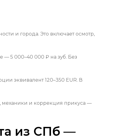
ности и города. Это включает осмотр,
 — 5 000–40 000 ₽ на зуб. Без
урции эквивалент 120–350 EUR. В
₽), механики и коррекция прикуса —
та из СПб —