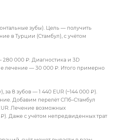
ронтальные зубы). Цель — получить
ие в Турции (Стамбул), с учётом
— 280 000 ₽. Диагностика и 3D
е лечение — 30 000 ₽. Итого примерно
 за 8 зубов — 1 440 EUR (~144 000 ₽).
ание. Добавим перелёт СПб–Стамбул
 EUR. Лечение возможных
 ₽). Даже с учётом непредвиденных трат
раций, счёт может вырасти в разы.