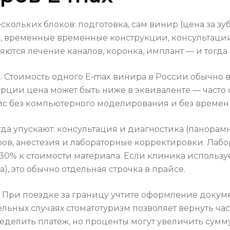
кольких блоков: подготовка, сам винир (цена за зуб
), временные временные конструкции, консультаци
яются лечение каналов, коронка, имплант — и тогда 
 Стоимость одного E‑max винира в России обычно вар
урции цена может быть ниже в эквиваленте — часто 
йс без компьютерного моделирования и без времен
да упускают: консультация и диагностика (панорам
ов, анестезия и лабораторные корректировки. Лабо
30% к стоимости материала. Если клиника использу
, это обычно отдельная строчка в прайсе.
. При поездке за границу учтите оформление докуме
льных случаях стоматотуризм позволяет вернуть час
делить платёж, но проценты могут увеличить сумму