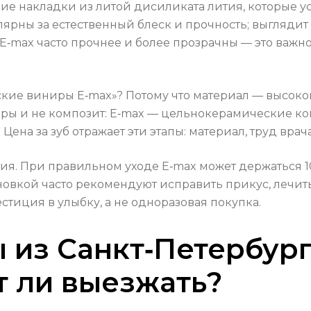
ие накладки из литой дисиликата лития, которые 
ярны за естественный блеск и прочность; выглядит з
E‑max часто прочнее и более прозрачны — это важно
кие виниры E‑max»? Потому что материал — высок
иры и не композит: E‑max — цельнокерамические ко
Цена за зуб отражает эти этапы: материал, труд вра
ия. При правильном уходе E‑max может держаться 10
овкой часто рекомендуют исправить прикус, лечить 
естиция в улыбку, а не одноразовая покупка.
 из Санкт‑Петербург
т ли выезжать?