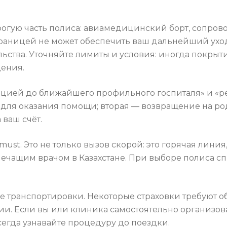
рогую часть полиса: авиамедицинский борт, сопро
границей не может обеспечить ваш дальнейший уход
ства. Уточняйте лимиты и условия: иногда покрытие
ения.
цией до ближайшего профильного госпиталя» и «ре
 для оказания помощи; вторая — возвращение на р
 ваш счёт.
ust. Это не только вызов скорой: это горячая лини
лечащим врачом в Казахстане. При выборе полиса с
е транспортировки. Некоторые страховки требуют об
. Если вы или клиника самостоятельно организов
сегда узнавайте процедуру до поездки.