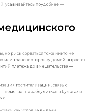
ай, усаживайтесь поудобнее —
 медицинского
, но риск сорваться тоже никто не
цию или транспортировку домой вырастет
антий платежа до вмешательства —
изация госпитализации, связь с
— помогает не заблудиться в бумагах и
ях.
аховку как условие выдачи