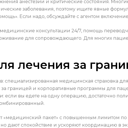
ложнения анестезии и критические состояния. Мног
ические заболевания, поэтому ищите явные форму
омощь». Если надо, обсуждайте с агентом включени
: медицинские консультации 24/7, помощь перевод
оживание для сопровождающего. Для многих пацие
ля лечения за гран
ов: специализированная медицинская страховка д
 за границей и корпоративные программы для пац
: если вы едете на одну операцию, достаточно пол
 комбинированный.
т «медицинский пакет» с повышенным лимитом по
, но дают спокойствие и ускоряют координацию в э