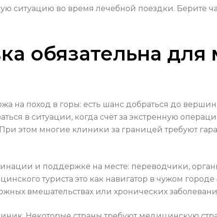
тную ситуацию во время лечебной поездки. Берите ч
ка обязательна для
 на поход в горы: есть шанс добраться до вершины
заться в ситуации, когда счёт за экстренную опера
 При этом многие клиники за границей требуют гар
ординации и поддержке на месте: переводчики, орган
инского туриста это как навигатор в чужом городе 
ложных вмешательствах или хронических заболевани
линик. Некоторые страны требуют медицинскую стр