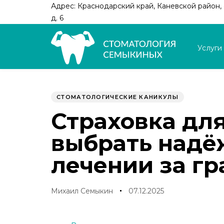
Skip
Skip
Адрес: Краснодарский край, Каневской район, с
links
to
д. 6
primary
navigation
Услуги
Skip
to
Author
Published
PUBLISHED
content
on:
IN:
СТОМАТОЛОГИЧЕСКИЕ КАНИКУЛЫ
Страховка для
выбрать надё
лечении за г
Михаил Семыкин
07.12.2025