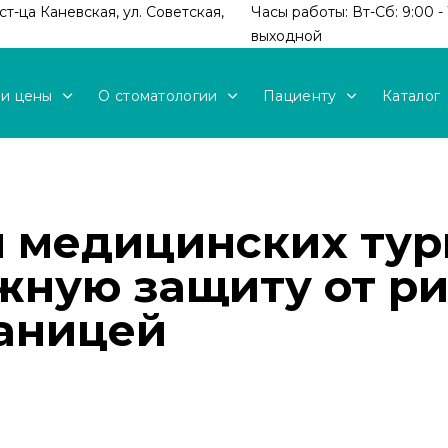
т-ца Каневская, ул. Советская,
Часы работы: Вт-Сб: 9:00 - 
выходной
 и цены
О стоматологии
Пациенту
Каталог
 медицинских тури
жную защиту от ри
раницей