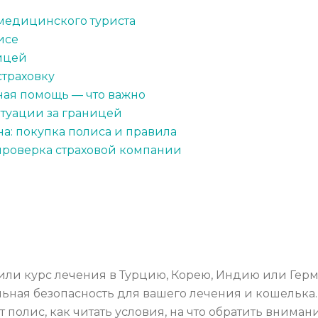
 медицинского туриста
исе
ицей
страховку
ная помощь — что важно
итуации за границей
а: покупка полиса и правила
проверка страховой компании
 или курс лечения в Турцию, Корею, Индию или Гер
альная безопасность для вашего лечения и кошелька.
полис, как читать условия, на что обратить вниман