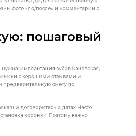
гут понять, где делают качественную
зны фото «до/после» и комментарии о
кую: пошаговый
 нужна: имплантация зубов Каневская,
клиники с хорошими отзывами и
и предварительную смету по
ая) и договоритесь о датах. Часто
установка коронки. Поэтому важно