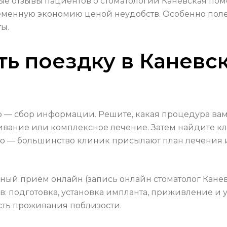
ые отзывы пациентов о стоматологии Каневская помо
еменную экономию ценой неудобств. Особенно поле
ы.
ть поездку в Каневс
р — сбор информации. Решите, какая процедура вам
ливание или комплексное лечение. Затем найдите 
ю — большинство клиник присылают план лечения 
ый приём онлайн (запись онлайн стоматолог Каневск
в: подготовка, установка импланта, приживление и 
сть проживания поблизости.