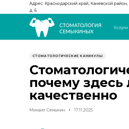
Skip
Skip
Адрес: Краснодарский край, Каневской район, с
links
to
д. 6
primary
navigation
Услуги
Skip
to
Author
Published
PUBLISHED
content
on:
IN:
СТОМАТОЛОГИЧЕСКИЕ КАНИКУЛЫ
Стоматологич
почему здесь 
качественно
Михаил Семыкин
17.11.2025