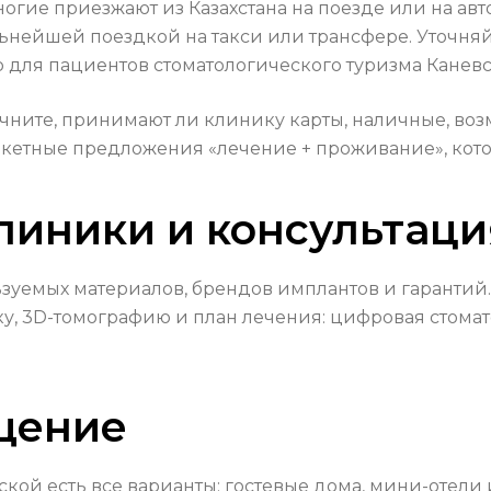
гие приезжают из Казахстана на поезде или на авто
ьнейшей поездкой на такси или трансфере. Уточня
 для пациентов стоматологического туризма Каневс
точните, принимают ли клинику карты, наличные, во
пакетные предложения «лечение + проживание», кот
линики и консультаци
ьзуемых материалов, брендов имплантов и гарантий
, 3D-томографию и план лечения: цифровая стомат
щение
ой есть все варианты: гостевые дома, мини-отели 