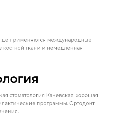
, где применяются международные
е костной ткани и немедленная
ология
кая стоматология Каневская: хорошая
филактические программы. Ортодонт
ечения.