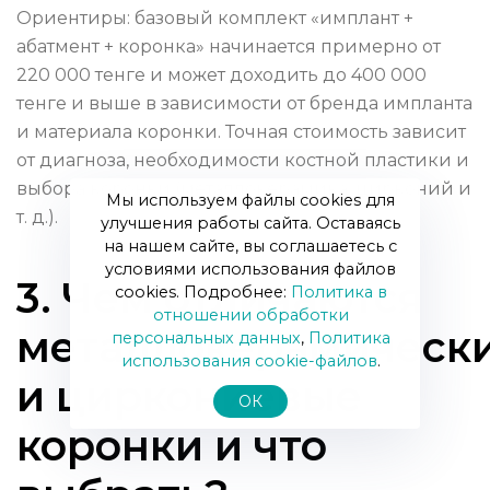
Ориентиры: базовый комплект «имплант +
абатмент + коронка» начинается примерно от
220 000 тенге и может доходить до 400 000
тенге и выше в зависимости от бренда импланта
и материала коронки. Точная стоимость зависит
от диагноза, необходимости костной пластики и
выбора коронки (металлокерамика, цирконий и
Мы используем файлы cookies для
т. д.).
улучшения работы сайта. Оставаясь
на нашем сайте, вы соглашаетесь с
условиями использования файлов
3. Чем отличаются
cookies. Подробнее:
Политика в
отношении обработки
металлокерамическ
персональных данных
,
Политика
использования сookie-файлов
.
и циркониевые
ОК
коронки и что