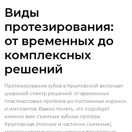
Виды
протезирования:
от временных до
комплексных
решений
Протезирование зубов в Крыловской включает
широкий спектр решений: от временных
пластмассовых протезов до постоянных коронок
и имплантов. Важно понять, что подойдет
именно вам: съемные зубные протезы
Крыловская (полные и частично съемные),
металлокерамические коронки Крыловская,