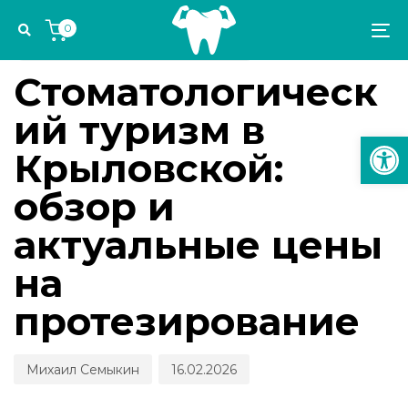
Skip
Skip
Author
Published
PUBLISHED
0
links
to
on:
IN:
To
СТОМАТОЛОГИЧЕСКИЕ КАНИКУЛЫ
primary
na
navigation
Стоматологическ
Skip
ий туризм в
to
Откр
content
Крыловской:
обзор и
актуальные цены
на
протезирование
Михаил Семыкин
16.02.2026