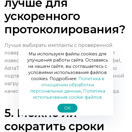
лучше для
ускоренного
протоколирования?
Лучше выбирать импланты с проверенной
поверхностью и конусным соединением, от
Мы используем файлы cookies для
улучшения работы сайта. Оставаясь
известных производителей (Straumann, Nobel,
на нашем сайте, вы соглашаетесь с
AstraTech и др.), которые имеют лабораторно
условиями использования файлов
подтверждённые протоколы для немедленной
cookies. Подробнее:
Политика в
нагрузки. Но не забывайте: опыт хирурга и
отношении обработки
персональных данных
,
Политика
качество планирования часто важнее бренда.
использования сookie-файлов
.
ОК
5. Можно ли
сократить сроки