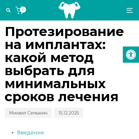
Skip
Skip
Author
Published
PUBLISHED
0
links
to
on:
IN:
To
СТОМАТОЛОГИЧЕСКИЕ КАНИКУЛЫ
primary
na
navigation
Протезирование
Skip
на имплантах:
to
Откр
content
какой метод
выбрать для
минимальных
сроков лечения
Михаил Семыкин
15.12.2025
Введение