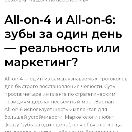
All‑on‑4 и All‑on‑6:
зубы за один день
— реальность или
маркетинг?
All‑on‑4 — один из самых узнаваемых протоколов
для быстрого восстановления челюсти. Суть
проста: четыре импланта по стратегическим
позициям держат несъёмный мост. Вариант
All‑on‑6 использует шесть имплантов для
большей устойчивости. Маркетологи любят
фразу “зубы за один день”, но я объясню, когда