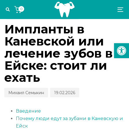
Skip
Skip
Author
Published
PUBLISHED
0
links
to
on:
IN:
To
СТОМАТОЛОГИЧЕСКИЕ КАНИКУЛЫ
primary
na
navigation
Импланты в
Skip
Каневской или
to
Откр
content
лечение зубов в
Ейске: стоит ли
ехать
Михаил Семыкин
19.02.2026
Введение
Почему люди едут за зубами в Каневскую и
Ейск