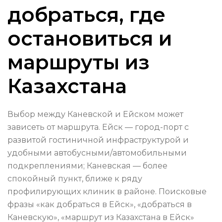
добраться, где
остановиться и
маршруты из
Казахстана
Выбор между Каневской и Ейском может
зависеть от маршрута. Ейск — город-порт с
развитой гостиничной инфраструктурой и
удобными автобусными/автомобильными
подкреплениями; Каневская — более
спокойный пункт, ближе к ряду
профилирующих клиник в районе. Поисковые
фразы «как добраться в Ейск», «добраться в
Каневскую», «маршрут из Казахстана в Ейск»