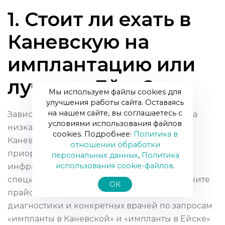
1. Стоит ли ехать в
Каневскую на
имплантацию или
лучше в Ейск?
Мы используем файлы cookies для
улучшения работы сайта. Оставаясь
на нашем сайте, вы соглашаетесь с
Зависит от приоритетов. Если для вас важна
условиями использования файлов
низкая цена и простота организации —
cookies. Подробнее:
Политика в
Каневская может быть выгоднее. Если
отношении обработки
приоритеты — комфорт, туристическая
персональных данных
,
Политика
использования сookie-файлов
.
инфраструктура и широкий выбор
специалистов — Ейск будет удобнее. Сравните
ОК
прайсы, перечень услуг, наличие 3D-
диагностики и конкретных врачей по запросам
«импланты в Каневской» и «импланты в Ейске»