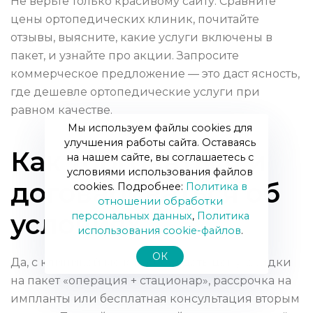
Не верьте только красивому сайту. Сравните
цены ортопедических клиник, почитайте
отзывы, выясните, какие услуги включены в
пакет, и узнайте про акции. Запросите
коммерческое предложение — это даст ясность,
где дешевле ортопедические услуги при
равном качестве.
Мы используем файлы cookies для
улучшения работы сайта. Оставаясь
Как торговаться и
на нашем сайте, вы соглашаетесь с
условиями использования файлов
договариваться об
cookies. Подробнее:
Политика в
отношении обработки
условиях
персональных данных
,
Политика
использования сookie-файлов
.
ОК
Да, с клиникой можно обсуждать цену: скидки
на пакет «операция + стационар», рассрочка на
импланты или бесплатная консультация вторым