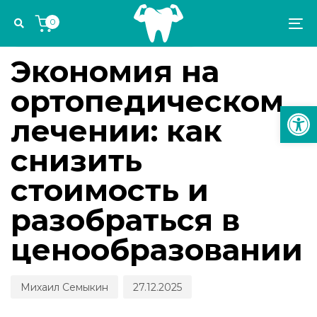
Skip
Skip
Author
Published
PUBLISHED
0
links
to
on:
IN:
To
СТОМАТОЛОГИЧЕСКИЕ КАНИКУЛЫ
primary
na
navigation
Экономия на
Skip
ортопедическом
to
Откр
content
лечении: как
снизить
стоимость и
разобраться в
ценообразовании
Михаил Семыкин
27.12.2025