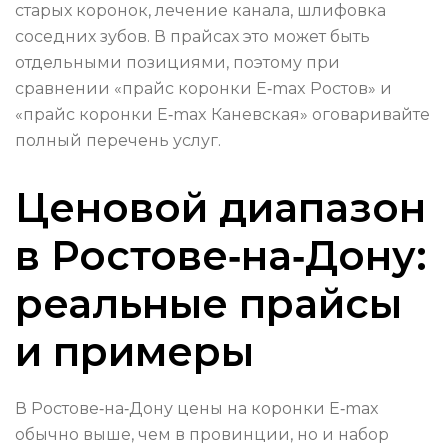
старых коронок, лечение канала, шлифовка
соседних зубов. В прайсах это может быть
отдельными позициями, поэтому при
сравнении «прайс коронки E‑max Ростов» и
«прайс коронки E‑max Каневская» оговаривайте
полный перечень услуг.
Ценовой диапазон
в Ростове‑на‑Дону:
реальные прайсы
и примеры
В Ростове‑на‑Дону цены на коронки E‑max
обычно выше, чем в провинции, но и набор