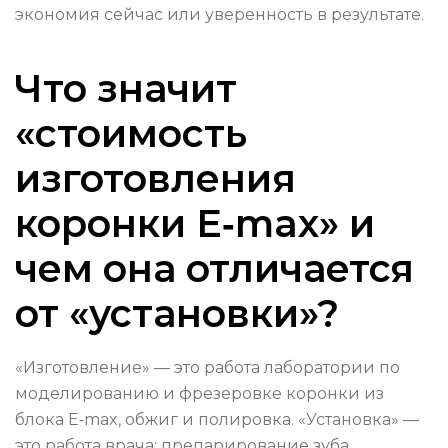
экономия сейчас или уверенность в результате.
Что значит
«стоимость
изготовления
коронки E‑max» и
чем она отличается
от «установки»?
«Изготовление» — это работа лаборатории по
моделированию и фрезеровке коронки из
блока E‑max, обжиг и полировка. «Установка» —
это работа врача: препарирование зуба,