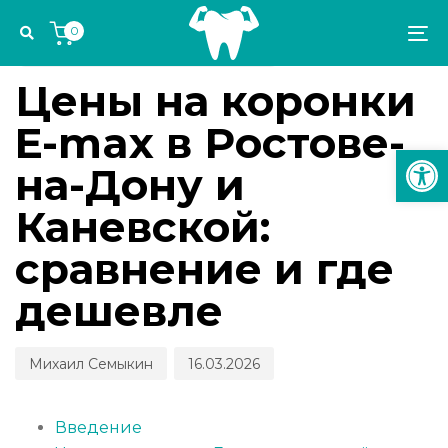
Skip
Skip
Author
Published
PUBLISHED
0
links
to
on:
IN:
To
СТОМАТОЛОГИЧЕСКИЕ КАНИКУЛЫ
primary
na
navigation
Цены на коронки
Skip
E-max в Ростове-
to
Откр
content
на-Дону и
Каневской:
сравнение и где
дешевле
Михаил Семыкин
16.03.2026
Введение