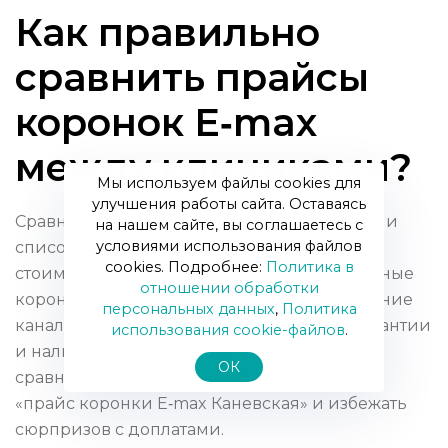
Как правильно
сравнить прайсы
коронок E‑max
между клиниками?
Мы используем файлы cookies для
улучшения работы сайта. Оставаясь
Сравнивайте не только цифру в прайсе, но и
на нашем сайте, вы соглашаетесь с
условиями использования файлов
список включённых услуг: из чего состоит
cookies. Подробнее:
Политика в
стоимость (материал, лаборатория, временные
отношении обработки
коронки, снятие старых конструкций, лечение
персональных данных
,
Политика
каналов), сроки изготовления, условия гарантии
использования сookie-файлов
.
и наличие фото работ. Это поможет честно
ОК
сравнить «прайс коронки E‑max Ростов» и
«прайс коронки E‑max Каневская» и избежать
сюрпризов с доплатами.