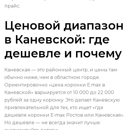
прайс.
Ценовой диапазон
в Каневской: где
дешевле и почему
Каневская — это районный центр, и цены там
обычно ниже, чем в областном городе.
Ориентировочно «цена коронки E.max в
Каневской» варьируется от 10 000 до 22 000
рублей за одну коронку. Это делает Каневскую
привлекательной для тех, кто ищет «где
дешевле коронки E‑max Ростов или Каневская».
Но дешевле — не всегда значит лучше: