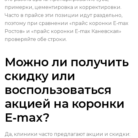
примерки, цементировка и корректировки.
Часто в прайсе эти позиции идут раздельно,
поэтому при сравнении «прайс коронки E‑max
Ростов» и «прайс коронки E‑max Каневская»
проверяйте обе строки.
Можно ли получить
скидку или
воспользоваться
акцией на коронки
E‑max?
Да, клиники часто предлагают акции и скидки: