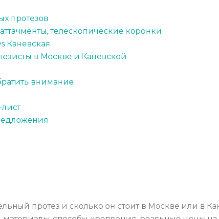
ых протезов
 аттачменты, телескопические коронки
vs Каневская
тезисты в Москве и Каневской
обратить внимание
-лист
предложения
льный протез и сколько он стоит в Москве или в Ка
, материалы, способы крепления, реальные цены на