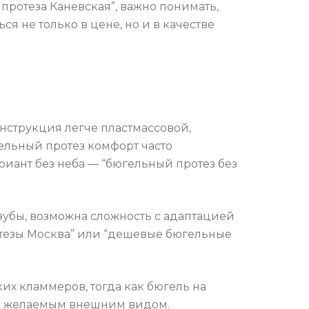
 протеза Каневская”, важно понимать,
ся не только в цене, но и в качестве
струкция легче пластмассовой,
гельный протез комфорт часто
иант без неба — “бюгельный протез без
зубы, возможна сложность с адаптацией
отезы Москва” или “дешевые бюгельные
их кламмеров, тогда как бюгель на
й и желаемым внешним видом.