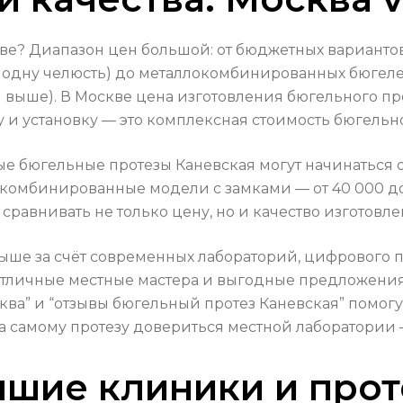
кве? Диапазон цен большой: от бюджетных вариант
за одну челюсть) до металлокомбинированных бюге
 и выше). В Москве цена изготовления бюгельного п
у и установку — это комплексная стоимость бюгельно
 бюгельные протезы Каневская могут начинаться от
окомбинированные модели с замками — от 40 000 до
сравнивать не только цену, но и качество изготовл
 выше за счёт современных лабораторий, цифрового
отличные местные мастера и выгодные предложения
ква” и “отзывы бюгельный протез Каневская” помогу
 а самому протезу довериться местной лаборатории
учшие клиники и прот