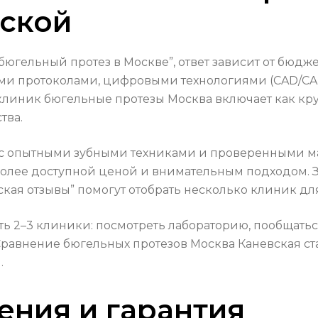
вской
бюгельный протез в Москве”, ответ зависит от бюдже
ми протоколами, цифровыми технологиями (CAD/CA
линик бюгельные протезы Москва включает как круп
тва.
и с опытными зубными техниками и проверенными м
 более доступной ценой и внимательным подходом. 
ская отзывы” помогут отобрать несколько клиник дл
ь 2–3 клиники: посмотреть лабораторию, пообщаться
Сравнение бюгельных протезов Москва Каневская стан
.
ения и гарантия