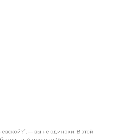
невской?”, — вы не одиноки. В этой
 бюгельный протез в Москве и