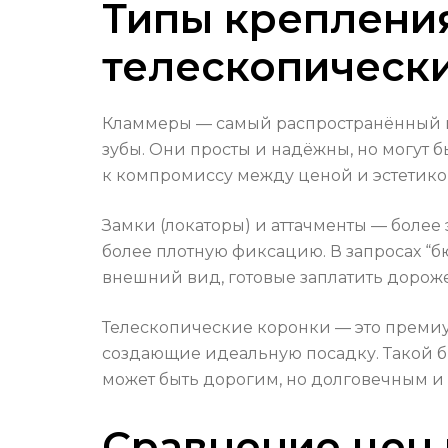
Типы крепления
телескопическ
Кламмеры — самый распространённый и
зубы. Они просты и надёжны, но могут б
к компромиссу между ценой и эстетико
Замки (локаторы) и аттачменты — более 
более плотную фиксацию. В запросах “б
внешний вид, готовые заплатить дороже 
Телескопические коронки — это премиум
создающие идеальную посадку. Такой б
может быть дорогим, но долговечным и
Сравнение цен 