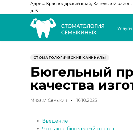
Skip
Skip
Адрес: Краснодарский край, Каневской район, с
links
to
д. 6
primary
navigation
Услуги
Skip
to
Author
Published
PUBLISHED
content
on:
IN:
СТОМАТОЛОГИЧЕСКИЕ КАНИКУЛЫ
Бюгельный пр
качества изго
Михаил Семыкин
16.10.2025
Введение
Что такое бюгельный протез