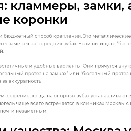
: кламмеры, замки, 
ие коронки
 бюджетный способ крепления. Это металлические
ыть заметны на передних зубах. Если вы ищете “бюге
й.
эстетичные и удобные варианты. Они прячутся внутр
югельный протез на замках” или “бюгельный протез 
за аккуратность.
-решение, когда на опорных зубах устанавливаютс
югель чаще всего встречается в клиниках Москвы 
 почти незаметным.
и качества: Москва 