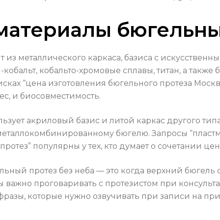
материалы бюгельны
т из металлического каркаса, базиса с искусственн
-кобальт, кобальто-хромовые сплавы, титан, а такж
сках “цена изготовления бюгельного протеза Моск
вес, и биосовместимость.
зует акриловый базис и литой каркас другого типа
и металлокомбинированному бюгелю. Запросы “пласт
тез” популярны у тех, кто думает о сочетании цен
ьный протез без неба — это когда верхний бюгель сд
ы важно проговаривать с протезистом при консульта
фразы, которые нужно озвучивать при записи на при