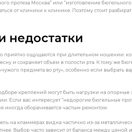
ного протеза Москва” или “изготовление бюгельного
ться от клиники к клинике. Поэтому стоит разбирать
и недостатки
о приятно ощущаются при длительном ношении: кон
сну и сохраняет объём в полости рта. К тому же бю
жого предмета во рту», особенно если выбрать вар
одборе креплений могут быть нагрузки на опорные 
и. Если вас интересует “недорогие бюгельные пр
ия иногда оборачивается частым ремонтом.
ель на кламмерах видна частично из-за металлическ
атнее. Выбор часто зависит от баланса между цено