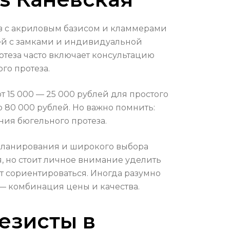
ов с акриловым базисом и кламмерами
лей с замками и индивидуальной
ротеза часто включает консультацию
го протеза.
 15 000 — 25 000 рублей для простого
 80 000 рублей. Но важно помнить:
ения бюгельного протеза.
 планирования и широкого выбора
, но стоит личное внимание уделить
т сориентироваться. Иногда разумно
 — комбинация цены и качества.
езисты в