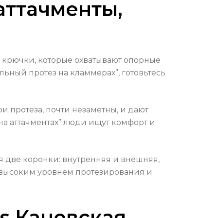
аттачменты,
 крючки, которые охватывают опорные
льный протез на кламмерах”, готовьтесь
и протеза, почти незаметны, и дают
на аттачментах” люди ищут комфорт и
я две коронки: внутренняя и внешняя,
с высоким уровнем протезирования и
vs Каневская