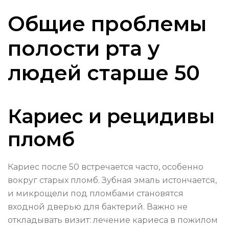
Общие проблемы
полости рта у
людей старше 50
Кариес и рецидивы
пломб
Кариес после 50 встречается часто, особенно
вокруг старых пломб. Зубная эмаль истончается,
и микрощели под пломбами становятся
входной дверью для бактерий. Важно не
откладывать визит: лечение кариеса в пожилом