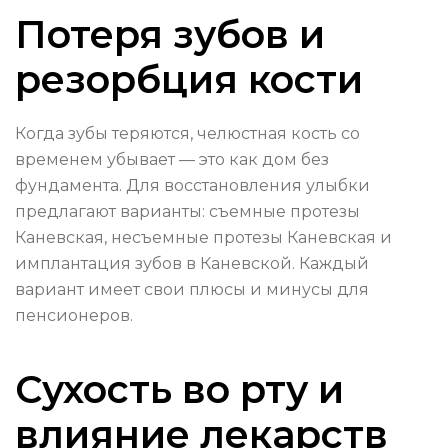
Потеря зубов и
резорбция кости
Когда зубы теряются, челюстная кость со
временем убывает — это как дом без
фундамента. Для восстановления улыбки
предлагают варианты: съемные протезы
Каневская, несъемные протезы Каневская и
имплантация зубов в Каневской. Каждый
вариант имеет свои плюсы и минусы для
пенсионеров.
Сухость во рту и
влияние лекарств