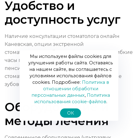
Удобство и
доступность услуг
Наличие консультации стоматолога онлайн
Каневская, опции экстренной
стоматологической помощи Каневская и гибкие
Мы используем файлы cookies для
часы приёма — большой плюс. Для
улучшения работы сайта. Оставаясь
пенсионеров важны скидки пенсионерам
на нашем сайте, вы соглашаетесь с
условиями использования файлов
стоматология и программы протезирование
cookies. Подробнее:
Политика в
зубов пенсионерам.
отношении обработки
персональных данных
,
Политика
использования сookie-файлов
.
Оборудование и
ОК
методы лечения
Современное оборудование (ультразвук,