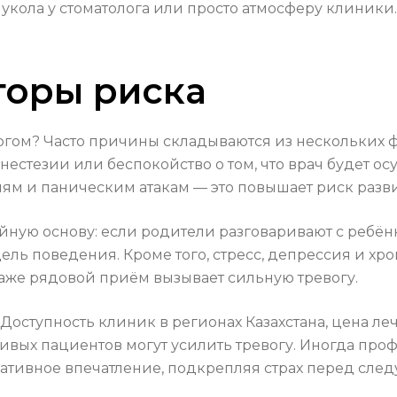
и, укола у стоматолога или просто атмосферу клини
торы риска
логом? Часто причины складываются из нескольких 
нестезии или беспокойство о том, что врач будет ос
м и паническим атакам — это повышает риск разв
йную основу: если родители разговаривают с ребён
ль поведения. Кроме того, стресс, депрессия и хро
даже рядовой приём вызывает сильную тревогу.
Доступность клиник в регионах Казахстана, цена ле
вых пациентов могут усилить тревогу. Иногда про
ативное впечатление, подкрепляя страх перед сле