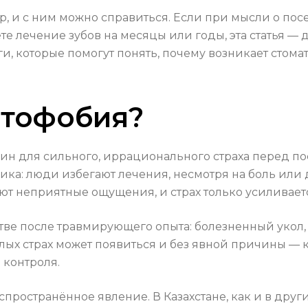
р, и с ним можно справиться. Если при мысли о пос
те лечение зубов на месяцы или годы, эта статья — 
, которые помогут понять, почему возникает стомат
атофобия?
н для сильного, иррационального страха перед пос
ника: люди избегают лечения, несмотря на боль или
т неприятные ощущения, и страх только усиливает
тве после травмирующего опыта: болезненный укол, 
слых страх может появиться и без явной причины —
 контроля.
пространённое явление. В Казахстане, как и в друг