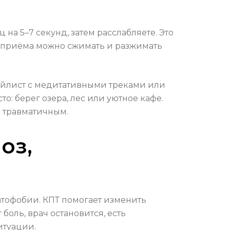
а 5–7 секунд, затем расслабляете. Это
я приёма можно сжимать и разжимать
лейлист с медитативными треками или
: берег озера, лес или уютное кафе.
е травматичным.
оз,
атофобии. КПТ помогает изменить
боль, врач остановится, есть
итуации.