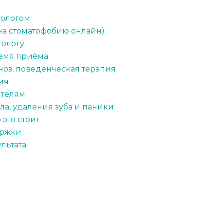
тологом
 на стоматофобию онлайн)
тологу
ремя приёма
ноз, поведенческая терапия
ия
ителям
ла, удаления зуба и паники
это стоит
ержки
льтата