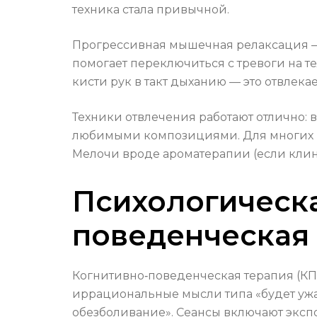
техника стала привычной.
Прогрессивная мышечная релаксация — 
помогает переключиться с тревоги на 
кисти рук в такт дыханию — это отвлекае
Техники отвлечения работают отлично:
любимыми композициями. Для многих пом
Мелочи вроде ароматерапии (если клин
Психологическа
поведенческая
Когнитивно‑поведенческая терапия (КП
иррациональные мысли типа «будет ужасн
обезболивание». Сеансы включают экс