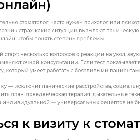
онлайн)
тельно стоматолог: часто нужен психолог или психо
 возник страх, какие ситуации вызывают паническу
нлайн, чтобы понять степень проблемы.
старт: несколько вопросов о реакции на укол, звуки
аменяют очной консультации. Если тест показывает в
гу, который умеет работать с боязливыми пациентам
нку — исключит панические расстройства, социал
авить план: поведенческая терапия, дыхательные те
ла индивидуальной — универсальных рецептов не бы
ся к визиту к стома