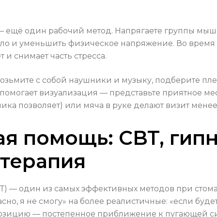
ещё один рабочий метод. Напрягаете группы мышц н
тело и уменьшить физическое напряжение. Во врем
т и снимает часть стресса.
 возьмите с собой наушники и музыку, подберите п
огает визуализация — представьте приятное место
ика позволяет) или мяча в руке делают визит мене
я помощь: CBT, гипн
 терапия
Т) — один из самых эффективных методов при стом
о, я не смогу» на более реалистичные: «если будет 
позицию — постепенное приближение к пугающей с