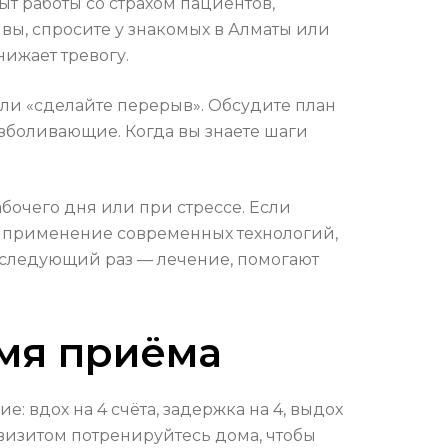
ыт работы со страхом пациентов,
ы, спросите у знакомых в Алматы или
нижает тревогу.
или «сделайте перерыв». Обсудите план
езболивающие. Когда вы знаете шаги
бочего дня или при стрессе. Если
или применение современных технологий,
в следующий раз — лечение, помогают
емя приёма
 вдох на 4 счёта, задержка на 4, выдох
д визитом потренируйтесь дома, чтобы