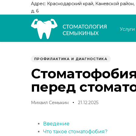
Skip
Skip
Адрес: Краснодарский край, Каневской район, с
links
to
д. 6
primary
navigation
Услуги
Skip
to
Author
Published
PUBLISHED
content
on:
IN:
ПРОФИЛАКТИКА И ДИАГНОСТИКА
Стоматофобия:
перед стомат
Михаил Семыкин
21.12.2025
Введение
Что такое стоматофобия?