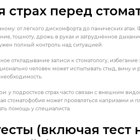
я страх перед стома
зному: от лёгкого дискомфорта до панических атак
е, тошноту, дрожь в руках и затруднённое дыхание
нужен полный контроль над ситуацией.
ное откладывание записи к стоматологу, избегание
ионально человек может испытывать стыд, вину и ра
 необходимость.
: у подростков страх часто связан с внешним видом
ая стоматофобия может проявляться капризами и п
ть помощь у специалиста.
есты (включая тест 