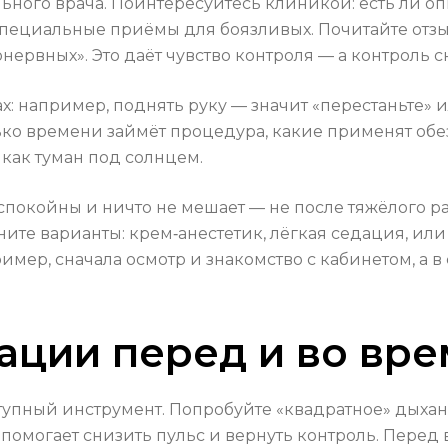
ьного врача. Поинтересуйтесь клиникой: есть ли оп
пециальные приёмы для боязливых. Почитайте отзыв
онервных». Это даёт чувство контроля — а контроль с
: например, поднять руку — значит «перестаньте» 
олько времени займёт процедура, какие применят об
 как туман под солнцем.
 спокойны и ничто не мешает — не после тяжёлого ра
очните варианты: крем‑анестетик, лёгкая седация, 
мер, сначала осмотр и знакомство с кабинетом, а 
ации перед и во вр
ный инструмент. Попробуйте «квадратное» дыхание:
ие помогает снизить пульс и вернуть контроль. Пере