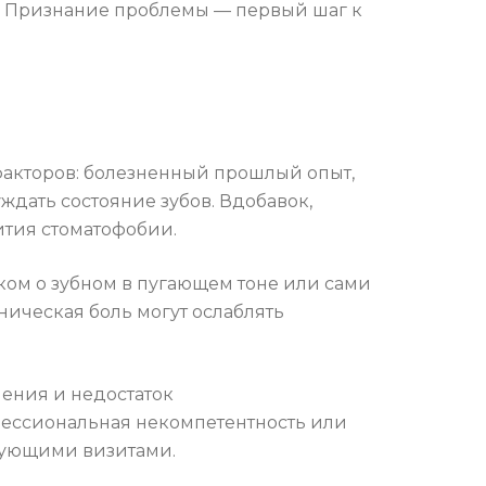
ки. Признание проблемы — первый шаг к
факторов: болезненный прошлый опыт,
уждать состояние зубов. Вдобавок,
ития стоматофобии.
ком о зубном в пугающем тоне или сами
ническая боль могут ослаблять
чения и недостаток
фессиональная некомпетентность или
дующими визитами.