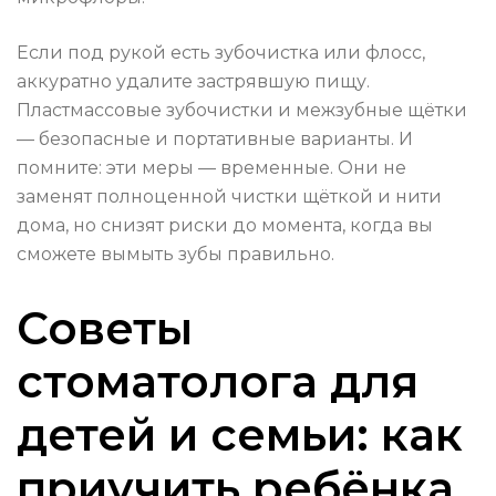
Если под рукой есть зубочистка или флосс,
аккуратно удалите застрявшую пищу.
Пластмассовые зубочистки и межзубные щётки
— безопасные и портативные варианты. И
помните: эти меры — временные. Они не
заменят полноценной чистки щёткой и нити
дома, но снизят риски до момента, когда вы
сможете вымыть зубы правильно.
Советы
стоматолога для
детей и семьи: как
приучить ребёнка