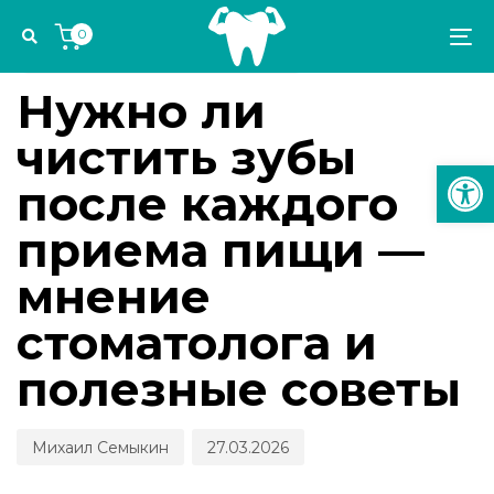
Skip
Skip
Author
Published
PUBLISHED
0
links
to
on:
IN:
To
ПРОФИЛАКТИКА И ДИАГНОСТИКА
primary
na
navigation
Нужно ли
Skip
чистить зубы
to
Откр
content
после каждого
приема пищи —
мнение
стоматолога и
полезные советы
Михаил Семыкин
27.03.2026