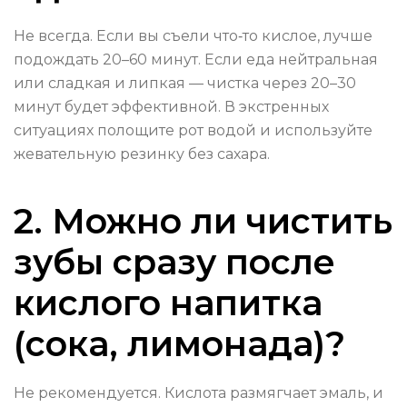
Не всегда. Если вы съели что‑то кислое, лучше
подождать 20–60 минут. Если еда нейтральная
или сладкая и липкая — чистка через 20–30
минут будет эффективной. В экстренных
ситуациях полощите рот водой и используйте
жевательную резинку без сахара.
2. Можно ли чистить
зубы сразу после
кислого напитка
(сока, лимонада)?
Не рекомендуется. Кислота размягчает эмаль, и