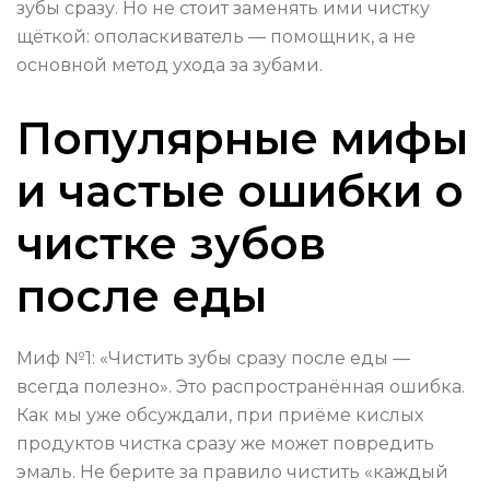
зубы сразу. Но не стоит заменять ими чистку
щёткой: ополаскиватель — помощник, а не
основной метод ухода за зубами.
Популярные мифы
и частые ошибки о
чистке зубов
после еды
Миф №1: «Чистить зубы сразу после еды —
всегда полезно». Это распространённая ошибка.
Как мы уже обсуждали, при приёме кислых
продуктов чистка сразу же может повредить
эмаль. Не берите за правило чистить «каждый