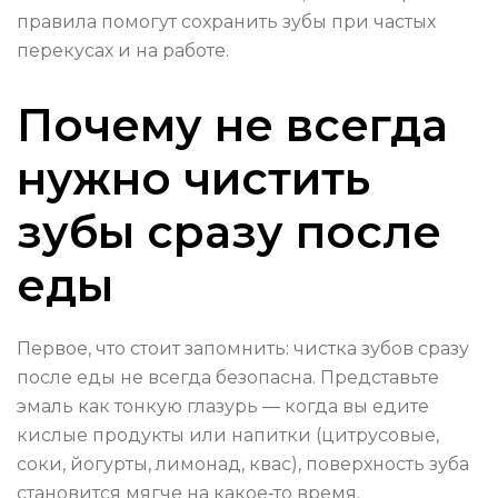
правила помогут сохранить зубы при частых
перекусах и на работе.
Почему не всегда
нужно чистить
зубы сразу после
еды
Первое, что стоит запомнить: чистка зубов сразу
после еды не всегда безопасна. Представьте
эмаль как тонкую глазурь — когда вы едите
кислые продукты или напитки (цитрусовые,
соки, йогурты, лимонад, квас), поверхность зуба
становится мягче на какое‑то время.