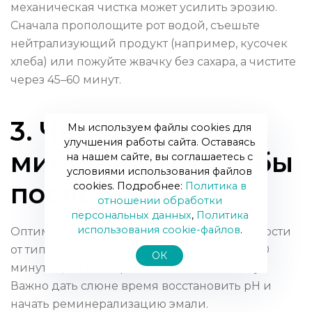
механическая чистка может усилить эрозию.
Сначала прополощите рот водой, съешьте
нейтрализующий продукт (например, кусочек
хлеба) или пожуйте жвачку без сахара, а чистите
через 45–60 минут.
3. Через сколько
Мы используем файлы cookies для
улучшения работы сайта. Оставаясь
минут чистить зубы
на нашем сайте, вы соглашаетесь с
условиями использования файлов
после еды?
cookies. Подробнее:
Политика в
отношении обработки
персональных данных
,
Политика
использования сookie-файлов
.
Оптимально ждать 20–60 минут, в зависимости
от типа пищи. Для кислого — ближе к 45–60
ОК
минутам, для нейтрального — 20–30 минут.
Важно дать слюне время восстановить pH и
начать реминерализацию эмали.