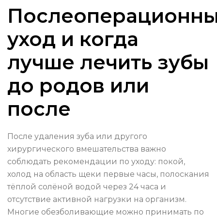
Послеоперационн
уход и когда
лучше лечить зубы
до родов или
после
После удаления зуба или другого
хирургического вмешательства важно
соблюдать рекомендации по уходу: покой,
холод на область щеки первые часы, полоскания
тёплой солёной водой через 24 часа и
отсутствие активной нагрузки на организм.
Многие обезболивающие можно принимать по