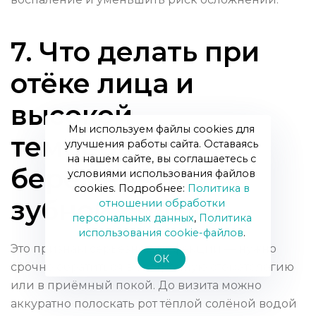
7. Что делать при
отёке лица и
высокой
Мы используем файлы cookies для
температуре у
улучшения работы сайта. Оставаясь
на нашем сайте, вы соглашаетесь с
беременной с
условиями использования файлов
cookies. Подробнее:
Политика в
зубной болью?
отношении обработки
персональных данных
,
Политика
использования сookie-файлов
.
Это признакі серьёзной инфекции — нужно
ОК
срочно обратиться в экстренную стоматологию
или в приёмный покой. До визита можно
аккуратно полоскать рот тёплой солёной водой