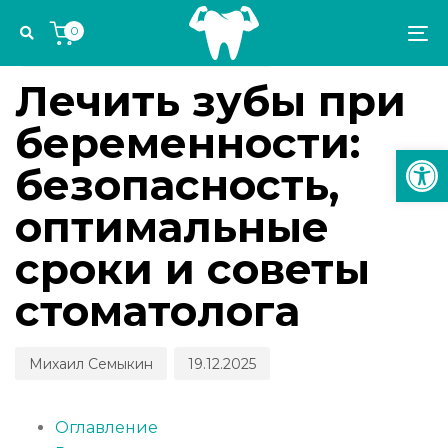
Skip
Skip
Author
Published
PUBLISHED
0
links
to
on:
IN:
To
ПРОФИЛАКТИКА И ДИАГНОСТИКА
primary
na
navigation
Лечить зубы при
Skip
беременности:
to
Откр
content
безопасность,
оптимальные
сроки и советы
стоматолога
Михаил Семыкин
19.12.2025
Оглавление