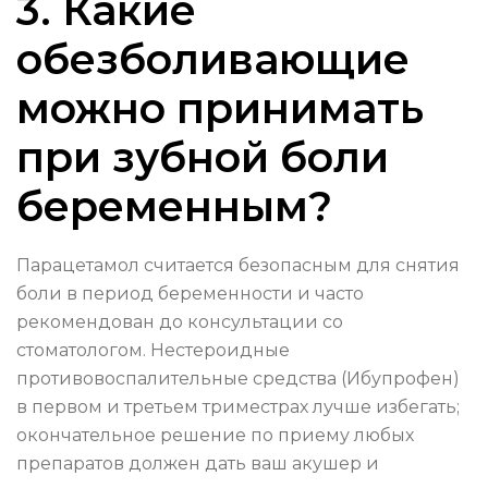
3. Какие
обезболивающие
можно принимать
при зубной боли
беременным?
Парацетамол считается безопасным для снятия
боли в период беременности и часто
рекомендован до консультации со
стоматологом. Нестероидные
противовоспалительные средства (Ибупрофен)
в первом и третьем триместрах лучше избегать;
окончательное решение по приему любых
препаратов должен дать ваш акушер и