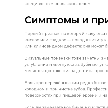
специальным ополаскивателем.
Симптомы и пр
Первый признак, на который жалуются п
кислое или сладкое — повод к визиту к 
или клиновидном дефекте: она может б
Визуальные признаки тоже заметны: эмал
углубления и «вогнутости». Зубы могут 
меняется цвет: желтизна дентина просв
Боль при пережёвывании редко бывает 
холодном и при чистке зубов. Професс
поверхностях при пищевой эрозии и на
Если вы замечаете комбинацию чувстви