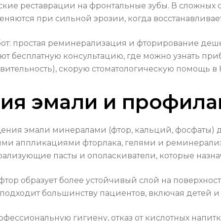
кие реставрации на фронтальные зубы. В сложных 
яются при сильной эрозии, когда восстанавливает
абот: простая реминерализация и фторирование деш
т бесплатную консультацию, где можно узнать при
твительность), скорую стоматологическую помощь в
ия эмали и профила
ния эмали минералами (фтор, кальций, фосфаты) д
ными аппликациями фторлака, гелями и реминерал
лизующие пасты и ополаскиватели, которые назнач
фтор образует более устойчивый слой на поверхнос
 подходит большинству пациентов, включая детей и
фессиональную гигиену, отказ от кислотных напи