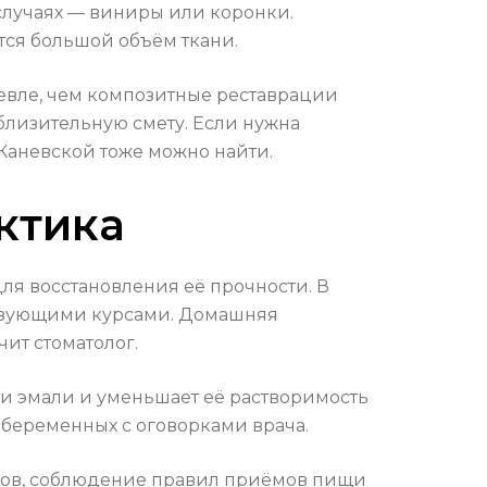
случаях — виниры или коронки.
ся большой объём ткани.
евле, чем композитные реставрации
близительную смету. Если нужна
 Каневской тоже можно найти.
ктика
ля восстановления её прочности. В
изующими курсами. Домашняя
ит стоматолог.
ти эмали и уменьшает её растворимость
 беременных с оговорками врача.
тков, соблюдение правил приёмов пищи