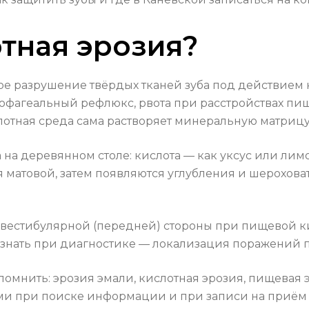
отная эрозия?
ое разрушение твёрдых тканей зуба под действием 
зофагеальный рефлюкс, рвота при расстройствах пищ
слотная среда сама растворяет минеральную матрицу
а на деревянном столе: кислота — как уксус или лим
ся матовой, затем появляются углубления и шероховат
 вестибулярной (передней) стороны при пищевой к
 знать при диагностике — локализация поражений п
омнить: эрозия эмали, кислотная эрозия, пищевая э
ами при поиске информации и при записи на приём 