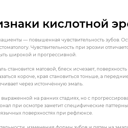
изнаки кислотной эр
ациенты — повышенная чувствительность зубов. Ост
стоматологу. Чувствительность при эрозии отличает
ыть широкой и прогрессивной.
ь становится матовой, блеск исчезает, поверхность
казаться короче, края становиться тоньше, а передн
ечивает через истончённую эмаль.
выраженной на ранних стадиях, но с прогрессиро
ионал при осмотре заметит специфические паттерн
 язычных поверхностях при рефлюксе.
тельности, изменения формы зубов и пятен на эмал