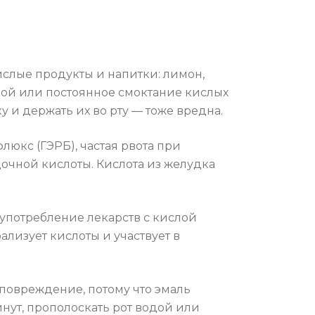
слые продукты и напитки: лимон,
дой или постоянное смоктание кислых
 и держать их во рту — тоже вредна.
юкс (ГЭРБ), частая рвота при
чной кислоты. Кислота из желудка
е употребление лекарств с кислой
лизует кислоты и участвует в
 повреждение, потому что эмаль
нут, прополоскать рот водой или