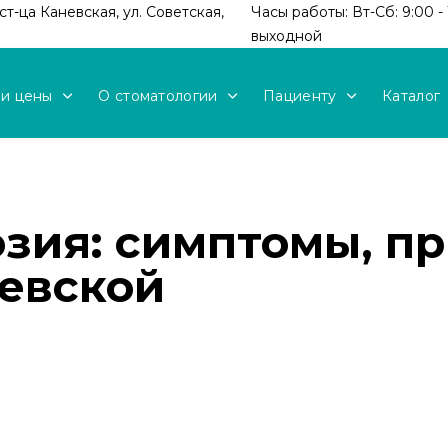
т-ца Каневская, ул. Советская,
Часы работы: Вт-Сб: 9:00 - 
выходной
 и цены
О стоматологии
Пациенту
Каталог
озия: симптомы, п
невской