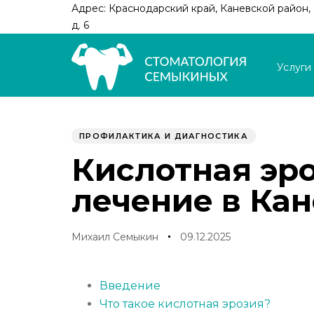
Skip
Skip
Адрес: Краснодарский край, Каневской район, с
links
to
д. 6
primary
navigation
Услуги
Skip
to
Author
Published
PUBLISHED
content
on:
IN:
ПРОФИЛАКТИКА И ДИАГНОСТИКА
Кислотная эр
лечение в Ка
Михаил Семыкин
09.12.2025
Введение
Что такое кислотная эрозия?