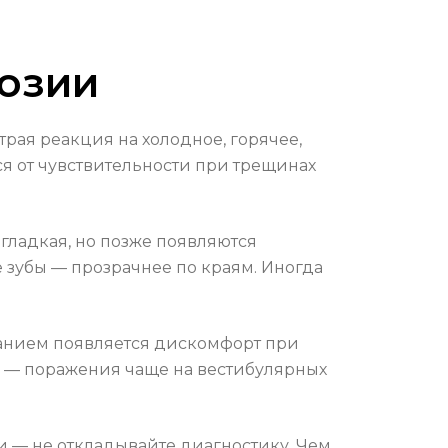
озии
рая реакция на холодное, горячее,
ся от чувствительности при трещинах
 гладкая, но позже появляются
ие зубы — прозрачнее по краям. Иногда
ванием появляется дискомфорт при
ы — поражения чаще на вестибулярных
и — не откладывайте диагностику. Чем