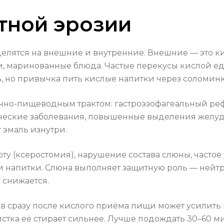
тной эрозии
лятся на внешние и внутренние. Внешние — это ки
ки, маринованные блюда. Частые перекусы кислой е
, но привычка пить кислые напитки через соломинку
но-пищеводным трактом: гастроэзофагеальный рефл
ческие заболевания, повышенные выделения желудо
 эмаль изнутри.
 рту (ксеростомия), нарушение состава слюны, часто
 напитки. Слюна выполняет защитную роль — нейтра
 снижается.
бов сразу после кислого приёма пищи может усилить
стка её стирает сильнее. Лучше подождать 30–60 ми