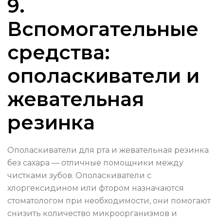
9.
Вспомогательные
средства:
ополаскиватели и
жевательная
резинка
Ополаскиватели для рта и жевательная резинка
без сахара — отличные помощники между
чистками зубов. Ополаскиватели с
хлоргексидином или фтором назначаются
стоматологом при необходимости, они помогают
снизить количество микроорганизмов и