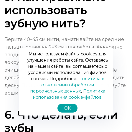
использовать
зубную нить?
Берите 40–45 см нити, наматывайте на средние
пальцы, оставляя 2–3 см для работы. Аккуратно
Мы используем файлы cookies для
вводите нить между зубами, оборачивайте
улучшения работы сайта. Оставаясь
вокруг зуба и движениями вверх-вниз
на нашем сайте, вы соглашаетесь с
очищайте стенки зуба до десневого края. Не
условиями использования файлов
делайте резких движений, чтобы не повредить
cookies. Подробнее:
Политика в
отношении обработки
десну. При узких щелях или мостах используйте
персональных данных
,
Политика
ершики или суперфлосс.
использования сookie-файлов
.
ОК
6. Что делать, если
зубы