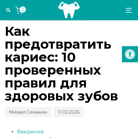
Skip
Skip
Author
Published
PUBLISHED
0
links
to
on:
IN:
To
ПРОФИЛАКТИКА И ДИАГНОСТИКА
primary
na
navigation
Как
Skip
предотвратить
to
Откр
content
кариес: 10
проверенных
правил для
здоровых зубов
Михаил Семыкин
11.02.2026
Введение